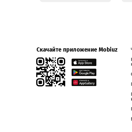
28.03.2022
В
Кашкадарьинской
области
расширяется сеть
4G LTE
Скачайте приложение Mobiuz