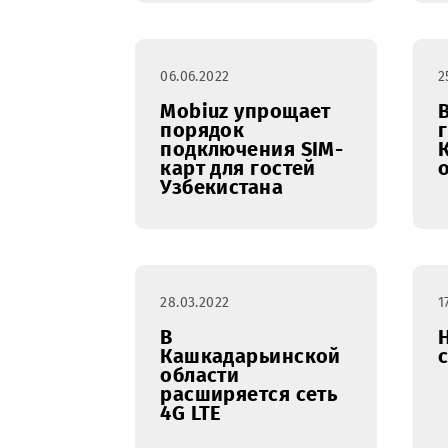
Mobiuz уделяет
серьезное
внимание
развитию системы
наставничества
06.06.2022
Mobiuz упрощает
порядок
подключения SIM-
карт для гостей
Узбекистана