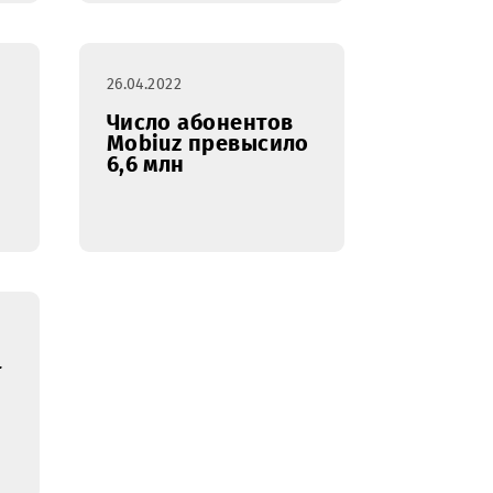
ики
Mobiuz
казали
существенно
приюту
увеличил
интернет-трафик
на корпоративных
тарифных планах
26.04.2022
апускает
Число абонентов
вис Mobi
Mobiuz превысило
6,6 млн