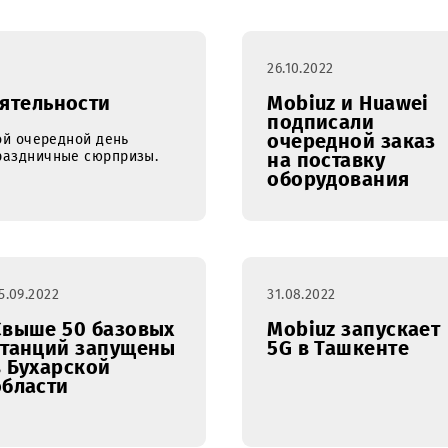
26.10.2022
ие деятельности
Mobiuz и
подписа
очередно
ает свой очередной день
нтам праздничные сюрпризы.
на поста
оборудо
05.09.2022
31.08.2022
Свыше 50 базовых
Mobiuz з
станций запущены
5G в Таш