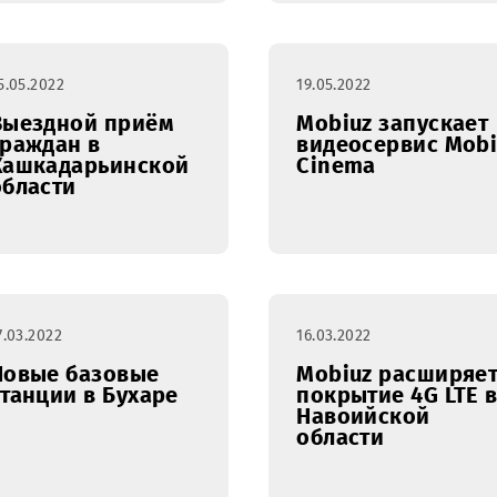
Mobiuz расширил
Сотрудн
тарифную линейку
Mobiuz о
для интернет-
помощь 
пользователей
"Hayot"
25.05.2022
19.05.2022
Выездной приём
Mobiuz з
граждан в
видеосер
Кашкадарьинской
Cinema
области