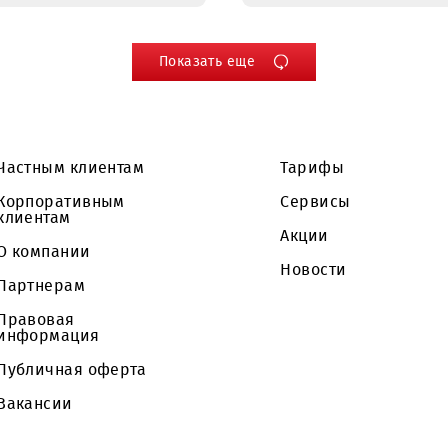
17.03.2022
16.03.2022
Новые базовые
Mobiuz р
станции в Бухаре
покрытие
Навоийс
области
Показать еще
Частным клиентам
Тарифы
Корпоративным
Сервисы
клиентам