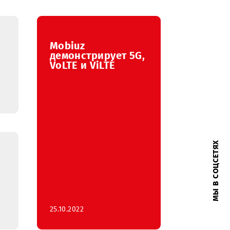
Mobiuz
 Huawei
демонстрирует 5G,
ли
VoLTE и ViLTE
й заказ
вку
вания
апускает
кенте