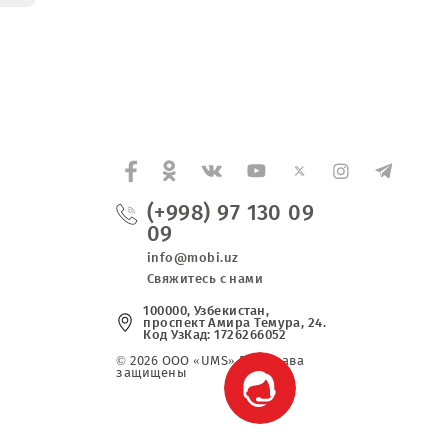
асширяет
 4G LTE в
кой
(+998) 97 130 0