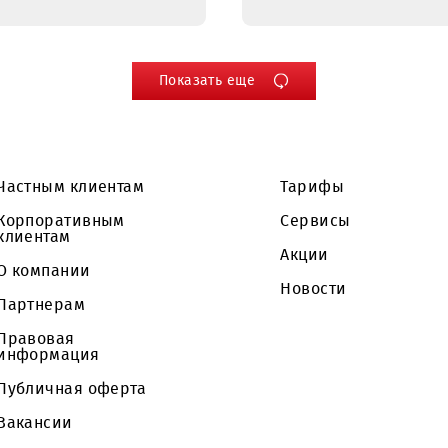
27.03.2017
24.03.2017
UMS дарит неделю
UMS пре
льготных тарифов
свыше 4
на Интернет,
вакансий
голосовое и СМС
специал
общение
ярмарке
Показать еще
Частным клиентам
Тарифы
Корпоративным
Сервисы