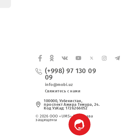
дставил
0
 на
изированной