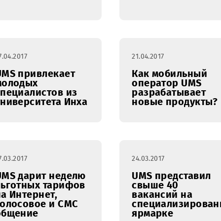
Коммерческие
Специал
представители
рассказа
UMS принимают
преимущ
активное участие
корпора
в развитии
сотовой 
мобильных услуг
27.04.2017
21.04.2017
UMS привлекает
Как моб
молодых
операто
специалистов из
разраба
университета Инха
новые п