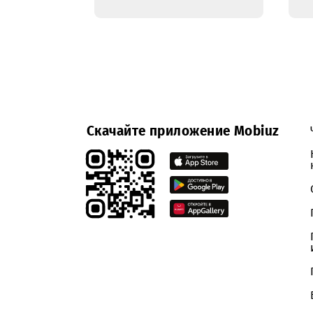
28.03.2017
Генеральный
директор UMS
открыл
виртуальную
приемную
Скачайте приложение Mobiuz