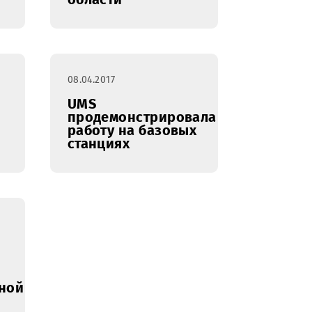
исты UMS
UMS расширяет
ли о
присутствие в
ествах
новом
тивной
административном
связи
центре
Ташкентской
области
08.04.2017
ильный
UMS
р UMS
продемонстрировала
тывает
работу на базовых
родукты?
станциях