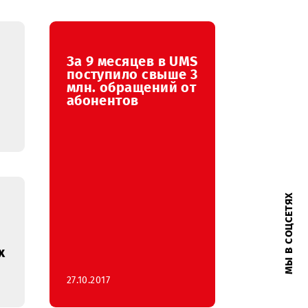
За 9 месяцев в UMS
вивает
поступило свыше 3
обильной
млн. обращений от
я бизнеса
абонентов
ый
р UMS