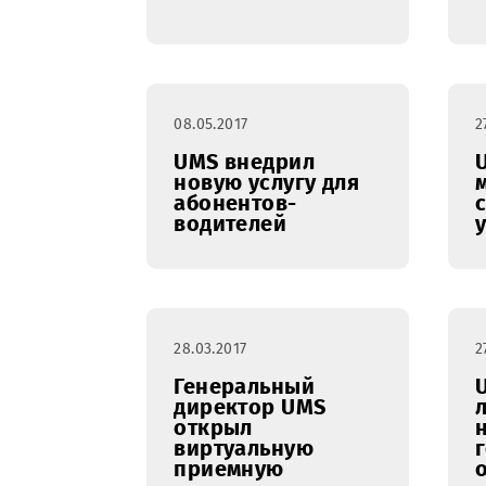
UMS расширяет
присутствие в
Самаркандской
области
08.05.2017
UMS внедрил
новую услугу для
абонентов-
водителей