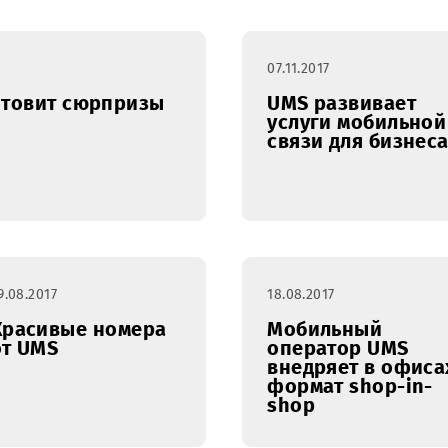
07.11.2017
MS готовит сюрпризы
UMS раз
услуги м
связи дл
29.08.2017
18.08.2017
Красивые номера
Мобильн
от UMS
операто