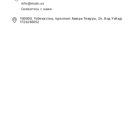
Публичная оферта
Вакансии
Тарифы
Сервисы
Акции
Новости
(+998) 97 130 09 09
info@mobi.uz
Свяжитесь с нами
100000, Узбекистан, проспект Амира Темура, 24. Код УзКад:
1726266052