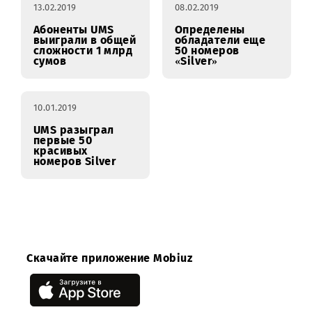
27.03.2019
27.03.2019
UMS значительно
«Лови момент!» на
снизил цены на
скидках от UMS
ночной Интернет
13.02.2019
08.02.2019
Абоненты UMS
Определены
выиграли в общей
обладатели еще
сложности 1 млрд
50 номеров
сумов
«Silver»
10.01.2019
UMS разыграл
первые 50
красивых