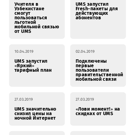
льготный доступ к
UMS в самом
информационно-
разгаре
образовательным
ресурсам МНО
04.07.2019
21.05.2019
Учителя в
UMS запустил
Узбекистане
Fresh-пакеты для
смогут
действующих
пользоваться
абонентов
льготной
мобильной связью
от UMS
10.04.2019
02.04.2019
UMS запустил
Подключены
«Яркий»
первые
тарифный план
пользователи
правительственно
мобильной связи