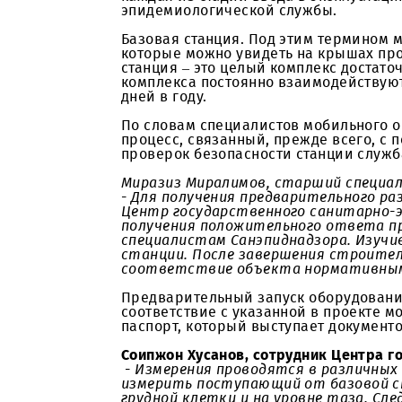
Мобильная связь и Интернет яв
предоставления качественного д
каждая из стадий ввода в экспл
эпидемиологической службы.
Базовая станция. Под этим терм
которые можно увидеть на крыша
станция – это целый комплекс д
комплекса постоянно взаимодейс
дней в году.
По словам специалистов мобильн
процесс, связанный, прежде все
проверок безопасности станции
Миразиз Миралимов, старший сп
-
Для получения предварительно
Центр государственного санита
получения положительного отв
специалистам Санэпиднадзора. 
станции. После завершения стр
соответствие объекта нормат
Предварительный запуск оборудо
соответствие с указанной в пр