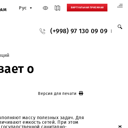
Рус
ВИРТУАЛЬНАЯ
И
ПАРТНЕРАМ
(+998) 97 130
азовых станций
азывает о
Версия для печати