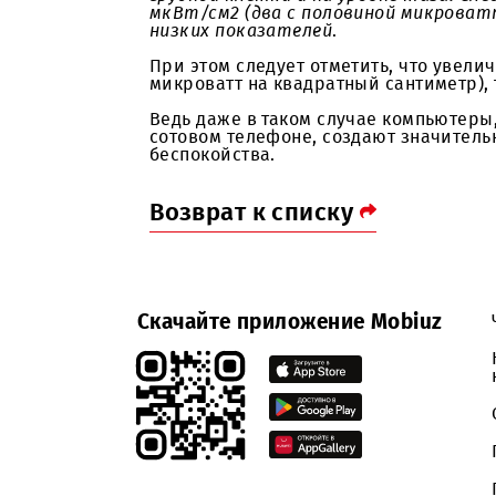
паспорт, который выступает док
Соипжон Хусанов, сотрудник Цен
-
Измерения проводятся в разл
измерить поступающий от базово
грудной клетки и на уровне таз
мкВт/см2 (два с половиной мик
низких показателей
.
При этом следует отметить, что 
микроватт на квадратный сантиме
Ведь даже в таком случае компь
сотовом телефоне, создают знач
беспокойства.
Возврат к списку
Скачайте приложение Mobiuz