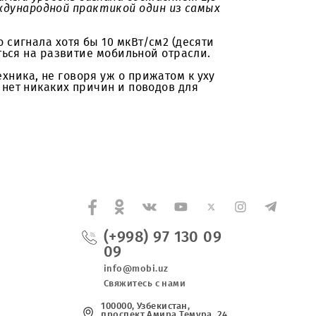
кого надзора г. Ташкента
:
азовых станций. Для этого необходимо
о тела – на уровне головной части, на уровне
ьно допустимый уровень сигнала составляет 2,5
нению с международной практикой один из самых
магнитного сигнала хотя бы 10 мкВт/см2 (десяти
енно отразиться на развитие мобильной отрасли.
омашняя техника, не говоря уж о прижатом к уху
я. Поэтому нет никаких причин и поводов для