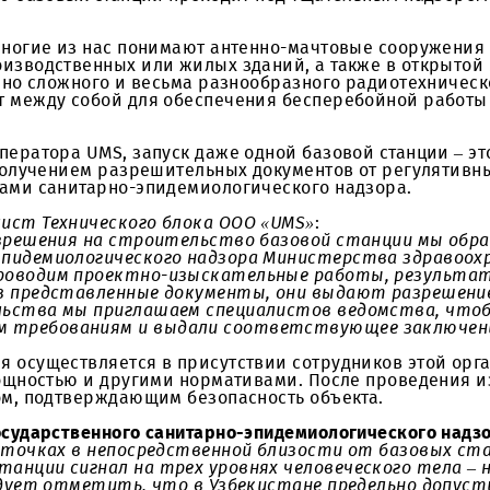
ляются неотъемлемой частью нашей повседневной 
оступа к ним сотовые операторы расширяют покр
уатацию базовых станций проходит под тщательны
ином многие из нас понимают антенно-мачтовые 
х производственных или жилых зданий, а также в
остаточно сложного и весьма разнообразного ради
твуют между собой для обеспечения бесперебойно
ого оператора UMS, запуск даже одной базовой с
го, с получением разрешительных документов от р
 службами санитарно-эпидемиологического надзо
ециалист Технического блока ООО «UMS»
:
го разрешения на строительство базовой станц
рно-эпидемиологического надзора Министерства
ета проводим проектно-изыскательные работы
Изучив представленные документы, они выдают
оительства мы приглашаем специалистов ведомс
ивным требованиям и выдали соответствующее
вания осуществляется в присутствии сотруднико
оекте мощностью и другими нормативами. После п