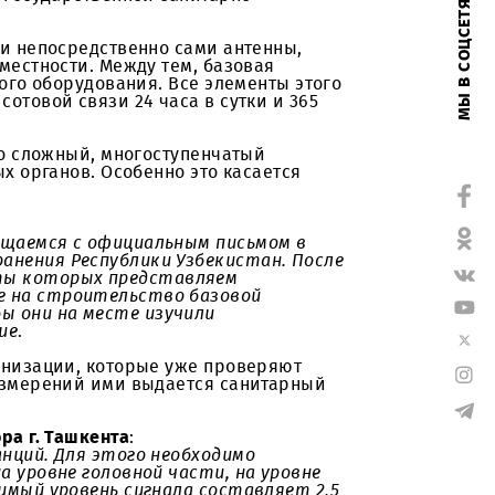
жизни и выполняют массу полезных задач. Для
ытие и увеличивают емкость сетей. При этом
м надзором государственной санитарно-
сооружения и непосредственно сами антенны,
 открытой местности. Между тем, базовая
отехнического оборудования. Все элементы этого
й работы сотовой связи 24 часа в сутки и 365
танции – это сложный, многоступенчатый
егулятивных органов. Особенно это касается
ра.
ии мы обращаемся с официальным письмом в
 здравоохранения Республики Узбекистан. После
, результаты которых представляем
 разрешение на строительство базовой
тва, чтобы они на месте изучили
 заключение
.
в этой организации, которые уже проверяют
роведения измерений ими выдается санитарный