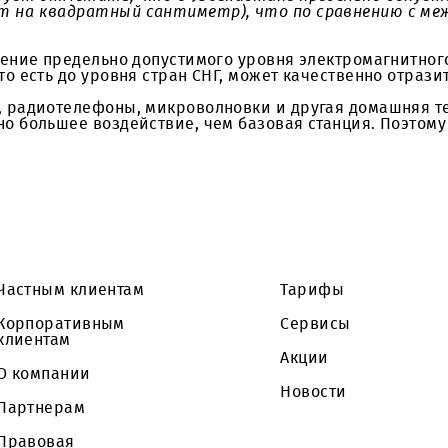
ументом, подтверждающим безопасность объекта.
тра государственного санитарно-эпидемиологичес
ичных точках в непосредственной близости от б
й станции сигнал на трех уровнях человеческог
а. Следует отметить, что в Узбекистане предел
роватт на квадратный сантиметр), что по срав
увеличение предельно допустимого уровня электро
тр), то есть до уровня стран СНГ, может качеств
ютеры, радиотелефоны, микроволновки и другая д
ительно большее воздействие, чем базовая станци
Частным клиентам
Тарифы