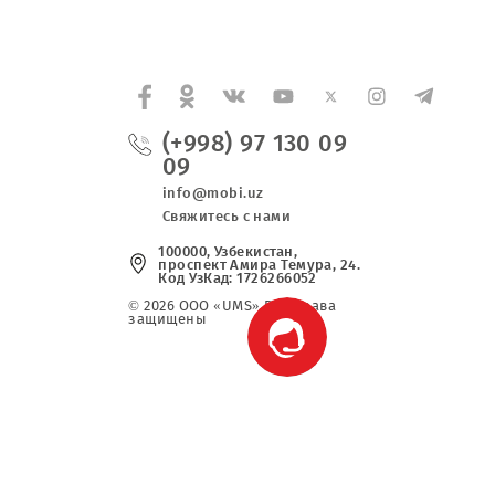
08.04.2017
(+998) 97 130 0
09
info@mobi.uz
Свяжитесь с нами
100000, Узбекистан,
проспект Амира Темура, 2
Код УзКад: 1726266052
© 2026 OOO «UMS» Все права
защищены