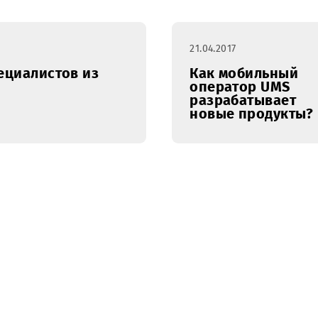
21.04.2017
х специалистов из
Как моб
операто
разраба
новые п