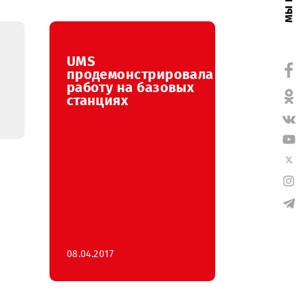
UMS
ильный
продемонстрировала
р UMS
работу на базовых
тывает
станциях
родукты?