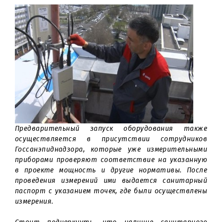
частных собственников жилья.
После выбора места в Центр государственно
санитарно-эпидемиологического надзо
Министерства здравоохранения Республи
Узбекистан подается соответствующий проект,
котором указывается, какая конструкц
планируется к установке, какой мощнос
радиосигнал, то есть все технические параметры.
После получения всех разрешений компан
приступает к монтажу оборудования.