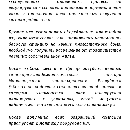
информацию с помощью радиочастотных сигнало
мы можем беспрепятственно общаться с родными
близкими, друзьями и коллегами. Но существуют 
определённые нормы при установке новой базов
станции?
Рамазан Пириев, Начальник Отдела сопровожден
договоров Технического блока ООО "UMS":
«Да, существуют и их достаточно много. Имен
поэтому ввод базовой станции сотовой связи
эксплуатацию – длительный процесс, 
регулируется жесткими правилами и нормами, в т
числе в отношении электромагнитного излучен
сигнала радиосвязи.
Прежде чем установить оборудование, происход
изучение местности. Если планируется установи
базовую станцию на крыше многоэтажного дом
необходимо получить разрешение от товарищест