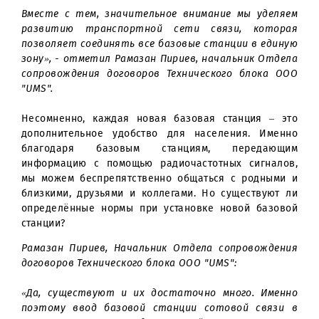
К примеру, в конце марта после получения вс
необходимых разрешений мы запустили 42 нов
базовые станции. 5 из них работают в стандар
4G LTE и размещены в городе Ташкенте. Остальн
базовые станции работают в стандарте 3G
призваны обеспечивать стабильную связь в селах
городах Республики Каракалпакстан, Наманганской
Кашкадарьинской областей.
Вместе с тем, значительное внимание мы уделя
развитию транспортной сети связи, котор
позволяет соединять все базовые станции в един
зону», - отметил Рамазан Пириев, начальник Отде
сопровождения договоров Технического блока О
"UMS".
Несомненно, каждая новая базовая станция – э
дополнительное удобство для населения. Имен
благодаря базовым станциям, передающ