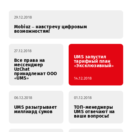
январь
февраль
март
апр
29.12.2018
Mobiuz – навстречу цифровым
возможностям!
27.12.2018
UMS запустил
Все права на
тарифный план
мессенджер
«Эксклюзивный»
UzChat
принадлежат ООО
«UMS»
14.12.2018
06.12.2018
01.12.2018