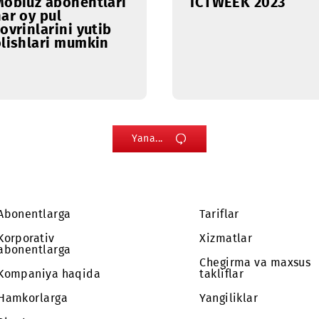
texnologi
namoyis
05.10.2023
03.10.2023
Mobiuz abonentlari
ICTWEEK 
har oy pul
sovrinlarini yutib
olishlari mumkin
Yana...