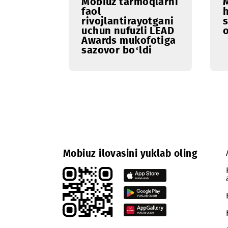
12.10.2023
Mobiuz tarmoqlarni
faol
rivojlantirayotgani
uchun nufuzli LEAD
Awards mukofotiga
sazovor bo‘ldi