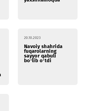
14.11.2023
killari
Mobiuz Andijon
a 5G
viloyatida aloqa
 ishtirok
sifatini yanada
yaxshilamoqda
20.10.2023
2023da
Navoiy shahrida
fuqarolarning
onda ilk
sayyor qabuli
i va Easy
bo‘lib o‘tdi