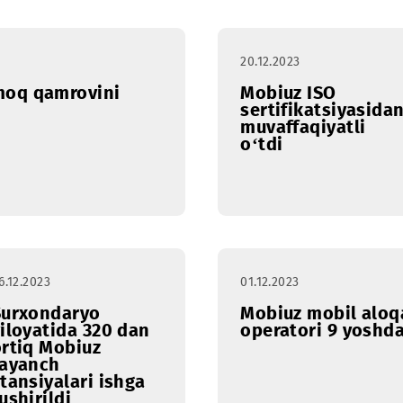
20.12.2023
a tarmoq qamrovini
Mobiuz I
sertifika
muvaffaqi
o‘tdi
06.12.2023
01.12.2023
Surxondaryo
Mobiuz m