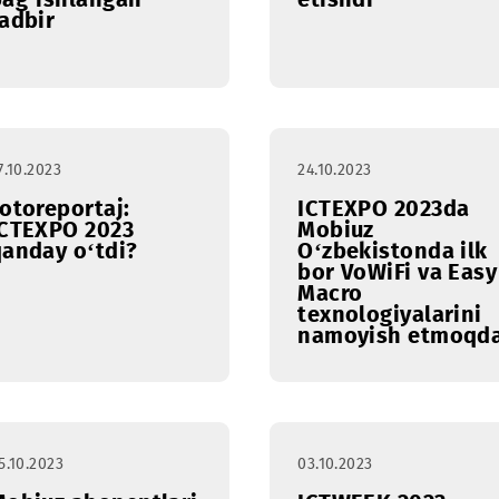
17.11.2023
16.11.2023
Davlat bayrog'i
Mobiuz va
qabul qilingan
Tailandd
kunga
sammitda
bag‘ishlangan
etishdi
tadbir
27.10.2023
24.10.2023
Fotoreportaj:
ICTEXPO 
ICTEXPO 2023
Mobiuz
qanday o‘tdi?
O‘zbekist
bor VoWiF
Macro