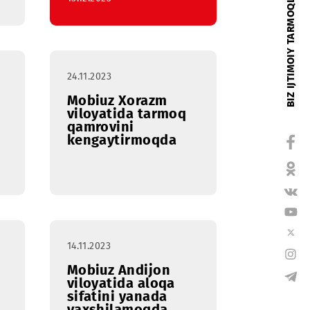
i 9 yoshda
15.12.2023
24.11.2023
 o‘sish
Mobiuz Xorazm
dan biri
viloyatida tarmoq
qamrovini
kengaytirmoqda