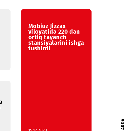
Mobiuz Jizzax
SO
viloyatida 220 dan
tsiyasidan
ortiq tayanch
yatli
stansiyalarini ishga
tushirdi
obil aloqa