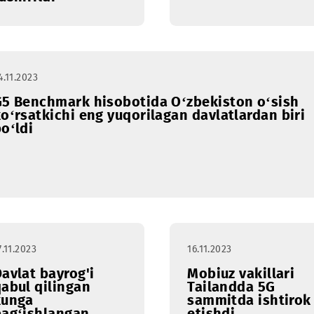
viloyatida 320 dan
operator
ortiq Mobiuz
tayanch
stansiyalari ishga
tushirildi
24.11.2023
G5 Benсhmark hisobotida O‘zbekiston
ko‘rsatkichi eng yuqorilagan davlatlar
bo‘ldi