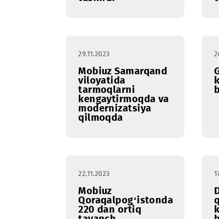
ichida Toshkent
viloyatida 440 dan
ortiq tayanch
stansiyalarini ishga
tushirdi
29.11.2023
Mobiuz Samarqand
viloyatida
tarmoqlarni
kengaytirmoqda va
modernizatsiya
qilmoqda