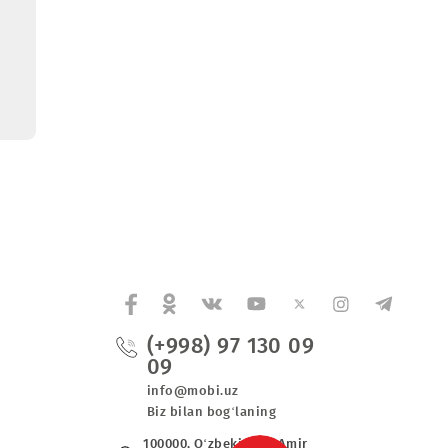
yalarini
h etmoqda
2023