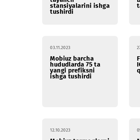
22.11.2023
Mobiuz
Qoraqalpog‘istonda
220 dan ortiq
tayanch
stansiyalarini ishga
tushirdi
03.11.2023
Mobiuz barcha
hududlarda 75 ta
yangi prefiksni
ishga tushirdi