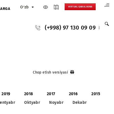
O‘zb
VIRTUAL 
HAMKORLARGA
(+998) 97 130
Chop etish versiyasi
2020
2019
2018
2017
2016
Avgust
Sentyabr
Oktyabr
Noyabr
Dek