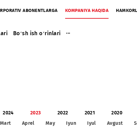
A
KORPORATIV ABONENTLARGA
KOMPANIYA HAQIDA
...
a ishlari
Bo‘sh ish o‘rinlari
2024
2023
2022
2021
al
Mart
Aprel
May
Iyun
Iyul