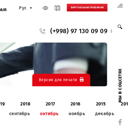
Рус
ВИРТУАЛЬНАЯ
И
ПАРТНЕРАМ
(+998) 97 130
Версия для печати
020
2019
2018
2017
2016
август
сентябрь
октябрь
ноябрь