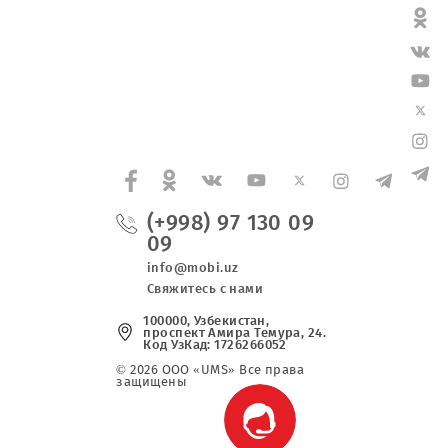
(+998) 97 130 0
09
info@mobi.uz
Свяжитесь с нами
100000, Узбекистан,
проспект Амира Темура, 2
Код УзКад: 1726266052