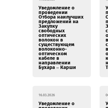
«UMS» по
Республике
Узбекистан и
Каракалпакстан.
19.03.2026
Уведомление о
проведении
Отбора наилучших
предложений на
Закупку
свободных
оптических
волокон в
существующем
волоконно-
оптическом