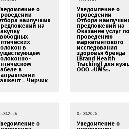
19.03.2026
19.03.2026
Уведомление о
Уведомл
проведении
проведе
Отбора наилучших
Отбора 
предложений на
предлож
Закупку
Оказание
свободных
проведе
оптических
маркети
волокон в
исследо
существующем
здоровья
волоконно-
(Brand H
оптическом
Tracking