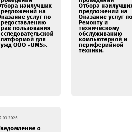
кабеле в
ООО «UM
направлении
Ташкент – Чирчик
06.03.2026
05.03.2026
Уведомление о
Уведомл
проведении
проведе
Отбора наилучших
Отбора 
предложений на
предлож
Оказание услуг по
Оказание
предоставлению
Ремонту 
прав пользования
техниче
исследовательской
обслужи
платформой для
компьют
нужд ООО «UMS».
перифер
техники.