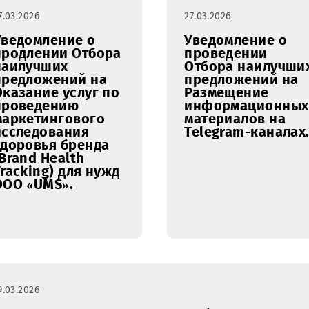
27.03.2026
27.03.2026
Уведомление о
Уведомл
продлении Отбора
проведе
наилучших
Отбора 
предложений на
предлож
Оказание услуг по
Размеще
проведению
информа
маркетингового
материал
исследования
Telegram
здоровья бренда
(Brand Health
Tracking) для нужд
ООО «UMS».