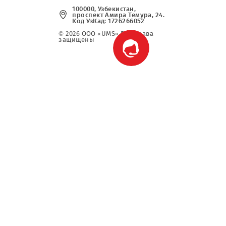
(+998) 97 130 0
09
info@mobi.uz
Свяжитесь с нами
100000, Узбекистан,
проспект Амира Темура, 2
Код УзКад: 1726266052
© 2026 OOO «UMS» Все права
защищены