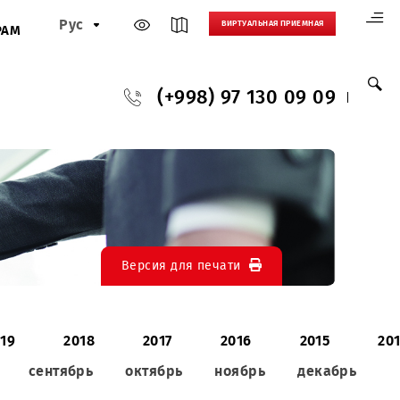
Рус
ВИРТУАЛЬНАЯ
И
ПАРТНЕРАМ
(+998) 97 130
Версия для печати
020
2019
2018
2017
2016