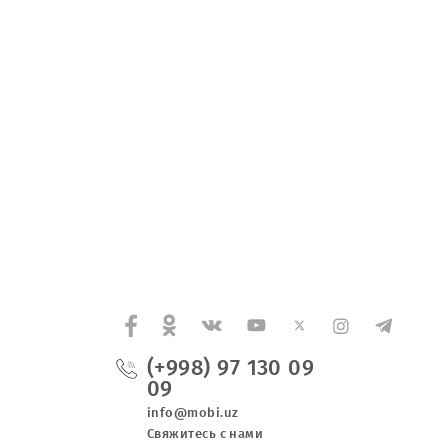
вспомогательных
помещений 1-го
этажа ЦО, а также
разработку ПСД
расположенного в
г. Янгиюль,