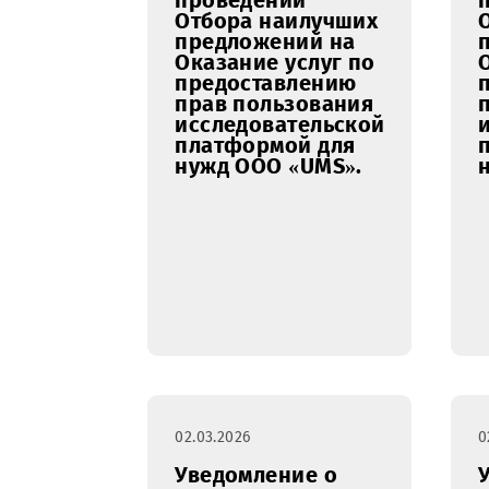
кабеле в
направлении
Бухара – Карши
16.03.2026
Уведомление о
проведении
Отбора наилучших
предложений на
Оказание услуг по
предоставлению
прав пользования
исследовательской
платформой для
нужд ООО «UMS».