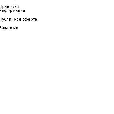
«Светодиодный
монитор» 3м х 6м.
Частным клиентам
Тарифы
Корпоративным
Сервисы
клиентам
Акции
О компании
Новости
Партнерам
Правовая
информация
Публичная оферта