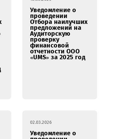
строительно-
монтажных работ
по организации
линии ВОЛС (СМР)
18.03.2026
ение о
Уведомление о
нии
проведении
наилучших
Отбора наилучших
ений на
предложений на
 услуг по
Аудиторскую
нию
проверку
нгового
финансовой
вания
отчетности ООО
 бренда
«UMS» за 2025 год
ealth
) для нужд