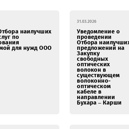
ль
март
апрель
май
июнь
июль
31.03.2026
нии Отбора наилучших
Уведомл
ие услуг по
проведе
ользования
Отбора 
тформой для нужд ООО
предлож
Закупку
свободн
оптичес
волокон 
существ
волокон
оптичес
кабеле в
направл
Бухара –