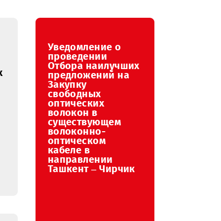
август
сентябрь
октябрь
ноябрь
Уведомление о
ение о
проведении
нии
Отбора наилучших
наилучших
предложений на
ений на
Закупку
свободных
ых
оптических
ких
волокон в
в
существующем
ующем
волоконно-
но-
оптическом
ком
кабеле в
направлении
ении
Ташкент – Чирчик
 Карши