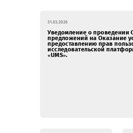
Закупки
январь
февра
RFI
31.03.2026
Уведомление о проведе
предложений на Оказан
предоставлению прав п
исследовательской пла
«UMS».