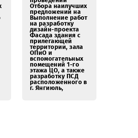
S».
02.03.2026
ение о
Уведомление о
нии
проведении
наилучших
Отбора наилучших
ений на
предложений на
 услуг по
Выполнение работ
и
на разработку
скому
дизайн-проекта
ванию
Фасада здания с
ерной и
прилегающей
ийной
территории, зала
ОПиО и