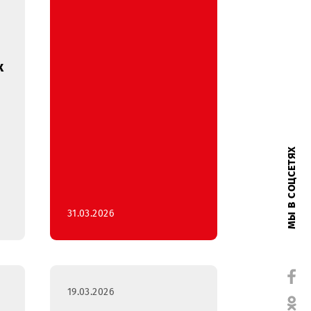
ение о
нии
наилучших
ений на
ние
ционных
ов на
-каналах.
31.03.2026