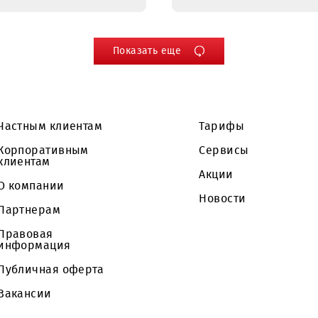
выполнение работ
Приобре
по комплексным
подписки
строительно-
доступа)
монтажным
Hat для 
работам, с
«UNIVERS
изготовлением
SYSTEMS
металлоконструкций
по типовым
проектам, по
отдельным
объемам и
объектам(на
основание
отдельных
заказов) г.
Самарканд
Показать еще