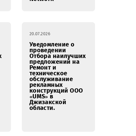
сопровождению
цифровой
рекламы в сети
интернет в
рекламных сетях
Google ads, Meta
ads, Telegram ads,
Display & Video
360, Native
Network
20.07.2026
ение о
Уведомление о
нии
проведении
наилучших
Отбора наилучших
ений на
предложений на
о
Ремонт и