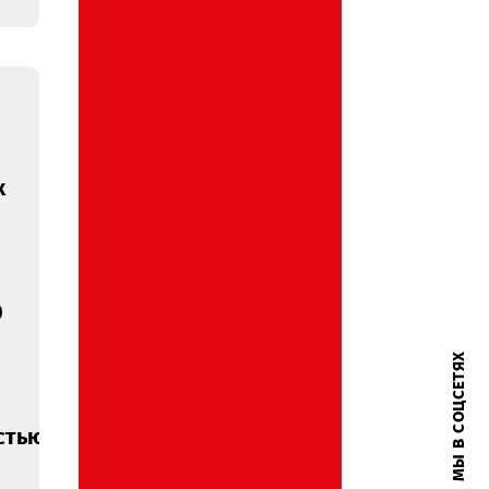
ение о
нии
наилучших
ений на
 двух
ых
онеров
ADIRAN
3H 60 000
тавка и