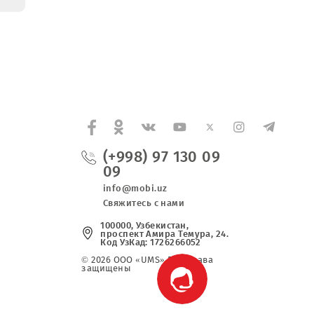
тение
 (прав
 ПО Red
нужд ООО
AL MOBILE
»