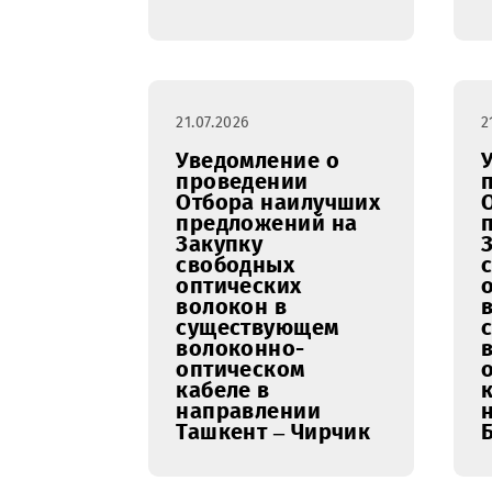
демонтажу РИМ на
наружных
рекламных
конструкциях в
Сурхандарьинской
области для нужд
ООО «UMS».
21.07.2026
Уведомление о
проведении
Отбора наилучших
предложений на
Закупку