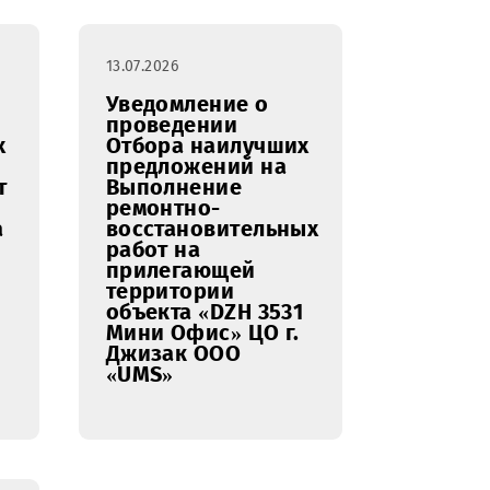
нию
техническое
нгового
обслуживание
вания
рекламных
 бренда
конструкций ООО
ealth
«UMS» в
.
Джизакской
области.
13.07.2026
ение о
Уведомление о
нии
проведении
наилучших
Отбора наилучших
ений на
предложений на
ние работ
Выполнение