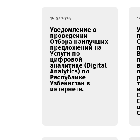
свободных
оптических
волокон в
существующем
волоконно-
оптическом
кабеле в
направлении
Ташкент – Чирчик
15.07.2026
Уведомление о
проведении
Отбора наилучших
предложений на
Услуги по