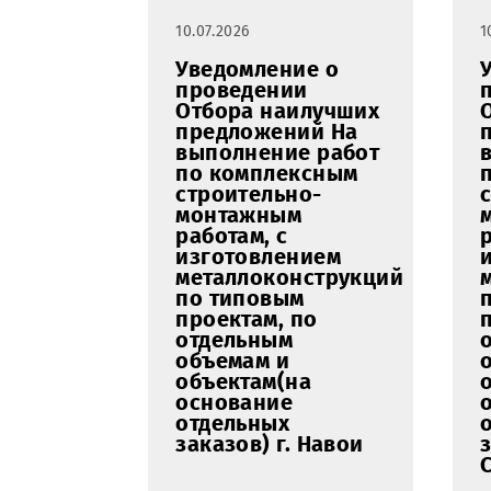
цифровой
аналитике (Digital
Analytics) по
Республике
Узбекистан в
интернете.
10.07.2026
Уведомление о
проведении
Отбора наилучших
предложений На