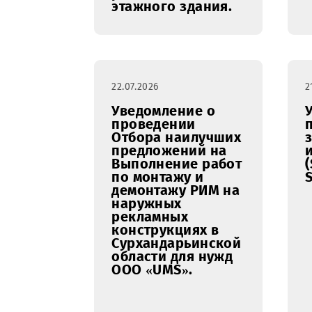
расположенного
по адресу: г.
Фергана, ул.
Сайилгох 26 на
предмет
капитального
ремонта 2-х
этажного здания.
22.07.2026
Уведомление о
проведении
Отбора наилучших
предложений на
Выполнение работ
по монтажу и