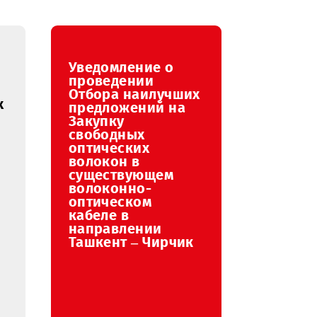
август
сентябрь
октябрь
ноябрь
Уведомление о
ение о
проведении
нии
Отбора наилучших
наилучших
предложений на
ений на
Закупку
свободных
ых
оптических
ких
волокон в
в
существующем
ующем
волоконно-
но-
оптическом
ком
кабеле в
направлении
ении
Ташкент – Чирчик
 Карши