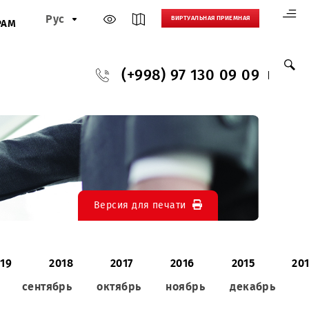
Рус
ВИРТУАЛЬНАЯ
И
ПАРТНЕРАМ
(+998) 97 130
Версия для печати
020
2019
2018
2017
2016