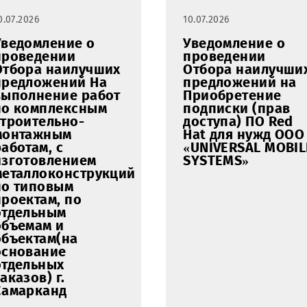
по ремонту и
по монта
восстановлению
демонта
объектов
наружны
размещения
рекламн
телекоммуникационной
конструк
инфраструктуры
Кашкада
OOO UMS в
области 
Самаркандской
ООО «UM
области ЦО
Самарканд.
10.07.2026
10.07.2026
Уведомление о
Уведомл
проведении
проведе
Отбора наилучших
Отбора 
предложений На
предлож