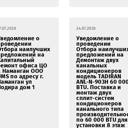
27.07.2026
24.07.2026
Уведомление о
Уведомл
проведении
проведе
Отбора наилучших
Отбора 
предложений на
предлож
Капитальный
Демонтаж
ремонт офиса ЦО
канальн
г. Наманган ООО
кондици
UMS по адресу г.
модель T
Наманган ул
ANL-N-90
Нодира дом 1
BTU. Пос