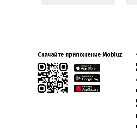
выполнение работ
по комплексным
строительно-
монтажным
работам, с
изготовлением
металлоконструкций
по типовым
проектам, по
отдельным
объемам и
объектам(на
основание
отдельных
заказов) г. Навои