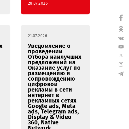
вух
стем
онеров
го типа
дительностью
0 BTU для
и 8 этаж
28.07.2026
21.07.2026
наилучших
Уведомление о
 и
проведении
равления
Отбора наилучших
ности
предложений на
ILE
Оказание услуг по
размещению и