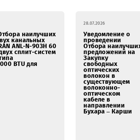
ль
март
апрель
май
июнь
июль
28.07.2026
нии Отбора наилучших
Уведомл
аж двух канальных
проведе
TADIRAN ANL-N-903H 60
Отбора 
нтаж двух сплит-систем
предлож
ого типа
Закупку
 60 000 BTU для
свободн
оптичес
волокон 
существ
волокон
оптичес
кабеле в
направл
Бухара –