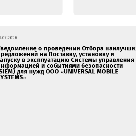
монтаж д
сплит-си
кондици
канально
произво
по 60 00
установк
21.07.2026
Уведомление о проведении Отбора 
предложений на Поставку, установку
запуску в эксплуатацию Системы уп
информацией и событиями безопас
(SIEM) для нужд ООО «UNIVERSAL MOB
SYSTEMS»