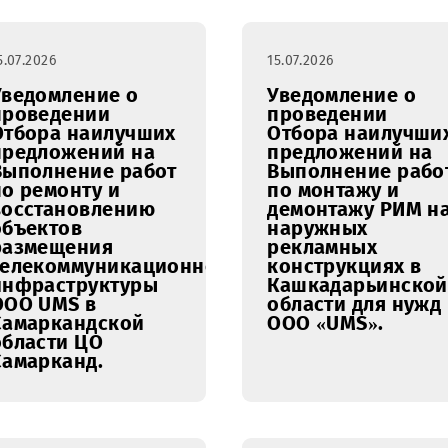
свободных
проведе
оптических
маркети
волокон в
исследо
существующем
здоровья
волоконно-
(Brand H
оптическом
Tracking)
кабеле в
направлении
Бухара – Карши
15.07.2026
15.07.2026
Уведомление о
Уведомл
проведении
проведе
Отбора наилучших
Отбора 
предложений на
предлож
Выполнение работ
Выполне