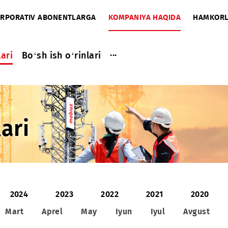
A
KORPORATIV ABONENTLARGA
KOMPANIYA HAQIDA
...
a ishlari
Bo‘sh ish o‘rinlari
shlari
25
2024
2023
2022
2021