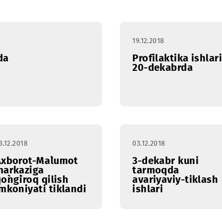
ral
Mart
Aprel
May
Iyun
Iyul
19.12.2018
ekabrda
Profilakti
20-dekab
03.12.2018
03.12.2018
Axborot-Ma`lumot
3-dekabr
markaziga
tarmoqd