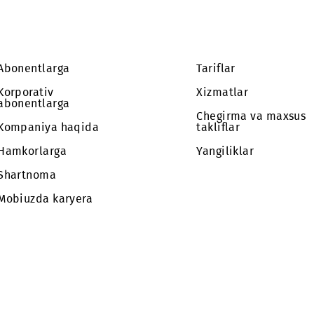
qo`ng`iroq qilish
avariyavi
imkoniyati tiklandi
ishlari
Abonentlarga
Tariflar
Korporativ
Xizmatlar
abonentlarga
Chegirma 
Kompaniya haqida
takliflar
Hamkorlarga
Yangilikla
Shartnoma
Mobiuzda karyera