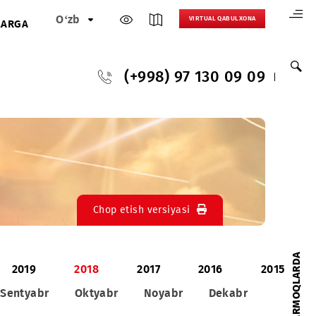
O‘zb
VIRTUAL 
HAMKORLARGA
(+998) 97 130
Chop etish versiyasi
2020
2019
2018
2017
201