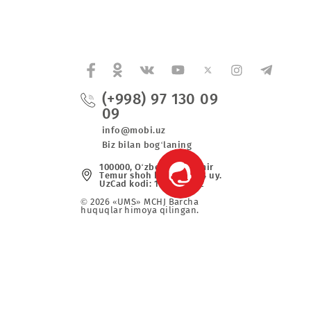
y-tiklash
06.12.2018
(+998) 97 130 0
09
va maxsus
info@mobi.uz
Biz bilan bog‘laning
r
100000, O‘zbekiston, Аmir
Tеmur shoh ko‘chаsi, 24 uy
UzCad kodi: 1726266052
© 2026 «UMS» MCHJ Barcha
huquqlar himoya qilingan.