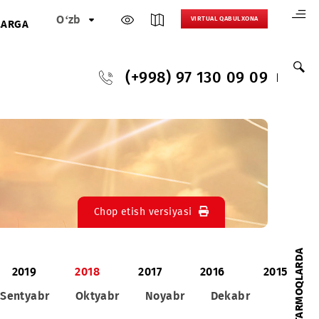
O‘zb
VIRTUAL 
HAMKORLARGA
(+998) 97 130
Chop etish versiyasi
2020
2019
2018
2017
201