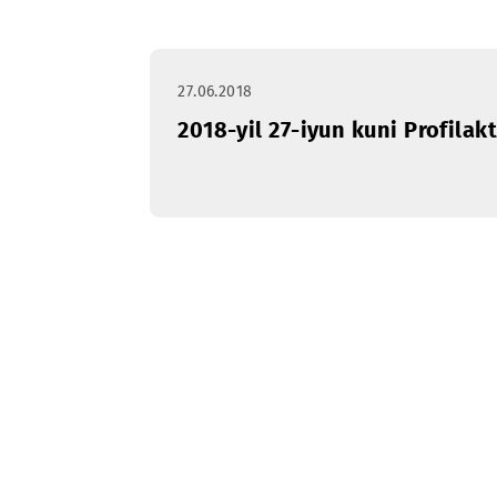
Profilaktika
Yanvar
Fev
ishlari
27.06.2018
2018-yil 27-iyun kuni Prof