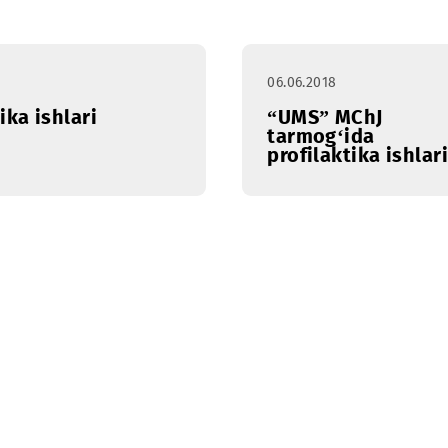
ral
Mart
Aprel
May
Iyun
Iyul
06.06.2018
ilaktika ishlari
“UMS” M
tarmog‘i
profilakti