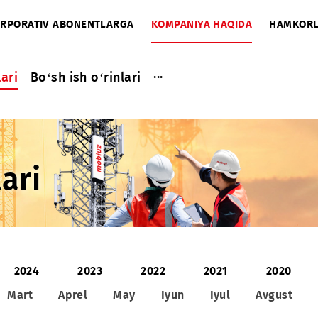
A
KORPORATIV ABONENTLARGA
KOMPANIYA HAQIDA
...
a ishlari
Bo‘sh ish o‘rinlari
shlari
25
2024
2023
2022
2021