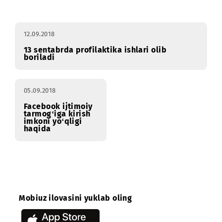
Profilaktika
Yanvar
Fevral
Mart
Apre
ishlari
12.09.2018
13 sentabrda profilaktika ishlari olib
boriladi
05.09.2018
Facebook ijtimoiy
tarmog‘iga kirish
imkoni yo‘qligi
haqida