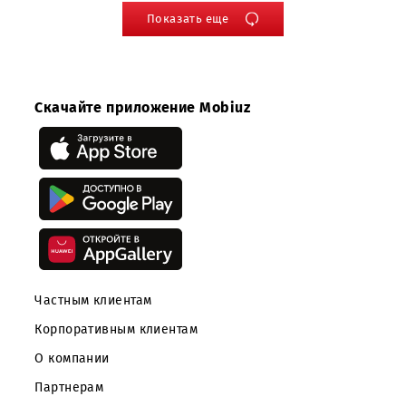
18.09.2015
16.09.2015
Уведомление об
Открытый запрос
изменении сроков
предложений на
проведения
проведение работ
открытого
по демонтажу
запроса
существующей
предложений на
мачты,
выполнение
изготовление и
строительно-
монтаж
ремонтных работ
горизонтального
в гараже
кабельроста,
компании ООО
металлоконструкц
«UMS»
под антенны GSM
и UMTS на
объекте
CS003/NB1086
"Моторный
завод": г.Ташкент,
Ахангаранское
шоссе,д2