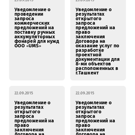
работам в
Андижанской
Центрах
области.
обслуживания
ООО «UMS»,
расположенных
по адресу:
г.Термез ул.А.
Хусанова д.32А и
г.Денау
ул.Ш.Рашидова
д.238А
25.09.2015
23.09.2015
Уведомление о
Уведомление о
проведении
результатах
запроса
открытого
коммерческих
запроса
предложений на
предложений на
поставку ручных
право
аккумуляторных
заключения
фонарей для нужд
Договора на
ООО «UMS»
оказание услуг по
разработке