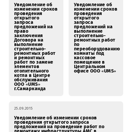
в подвальном
и UMTS на
помещении ЦО
объекте
ООО «UMS» г.
CS003/NB1086
Самарканд.
28.09.2015
25.09.2015
Уведомление об
Уведомление об
изменении сроков
изменении сроков
проведения
проведения
открытого
открытого
запроса
запроса
предложений на
предложений на
право
выполнение
заключения
строительно-
Договора на
ремонтных работ
выполнение
по
строительно-
переоборудовани
ремонтных работ
комнаты под
и ремонтных
кассовое
работ по замене
помещение в
элементов
Центральном
отопительного
офисе ООО «UMS»
котла в Центре