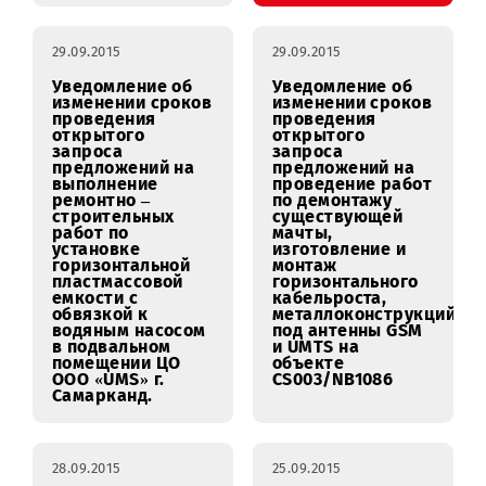
строительно-
ремонтных работ
в гараже
компании ООО
«UMS»
29.09.2015
29.09.2015
29.09.2015
Уведомление об
Уведомление об
изменении сроков
изменении сроков
проведения
проведения
открытого
открытого
запроса
запроса
предложений на
предложений на
выполнение
проведение работ
ремонтно –
по демонтажу
строительных
существующей
работ по
мачты,
установке
изготовление и
горизонтальной
монтаж
пластмассовой
горизонтального
емкости с
кабельроста,
обвязкой к
металлоконструкц
водяным насосом
под антенны GSM