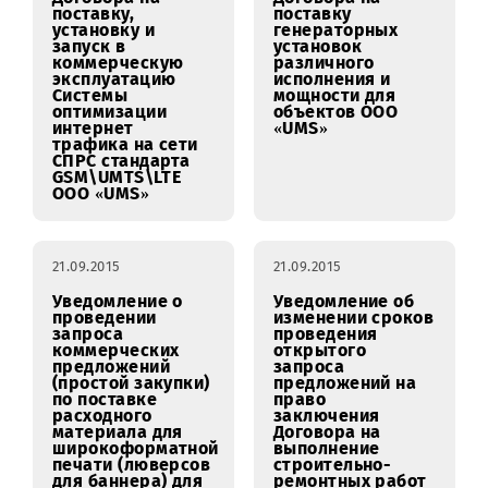
проектной
документации для
8-ми объектов
расположенных в
г.Ташкент
22.09.2015
22.09.2015
Уведомление о
Уведомление о
результатах
результатах
открытого
открытого
запроса
запроса
предложений на
предложений на
право
право
заключения
заключения
Договора на
Договора на
поставку,
поставку
установку и
генераторных
запуск в
установок
коммерческую
различного
эксплуатацию
исполнения и
Системы
мощности для
оптимизации
объектов ООО
интернет
«UMS»
трафика на сети