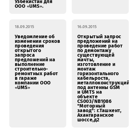
ООО «UMS»
г.Самарканда
21.09.2015
18.09.2015
Уведомление о
Уведомление об
результатах
изменении сроков
открытого
проведения
запроса
запроса
предложений на
коммерческих
право
предложений на
заключения
выполнение
Договора на
ремонтно-
оказание услуг по
строительных
монтажу и
работ в Центре
демонтажу
обслуживания
рекламно-
ООО «UMS»
информационного
расположенного
материала (РИМ-
по адресу: г.
баннер) по
Навои ул. Навои д.
Республике
11
Узбекистан для
ООО «UMS».