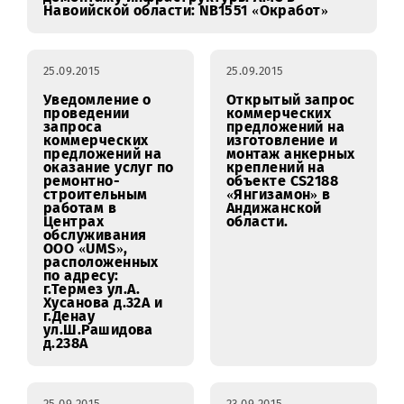
обслуживания
ООО «UMS»
г.Самарканда
25.09.2015
Уведомление об изменении сроков
проведения открытого запроса
предложений на проведение работ по
демонтажу инфраструктуры АМС в
Навоийской области: NB1551 «Окработ»
25.09.2015
25.09.2015
Уведомление о
Открытый запрос
проведении
коммерческих
запроса
предложений на
коммерческих
изготовление и
предложений на
монтаж анкерных
оказание услуг по
креплений на
ремонтно-
объекте CS2188
строительным
«Янгизамон» в