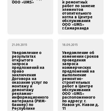
СПРС стандарта
GSM\UMTS\LTE
ООО «UMS»
21.09.2015
21.09.2015
Уведомление о
Уведомление об
проведении
изменении сроков
запроса
проведения
коммерческих
открытого
предложений
запроса
(простой закупки)
предложений на
по поставке
право
расходного
заключения
материала для
Договора на
широкоформатной
выполнение
печати (люверсов
строительно-
для баннера) для
ремонтных работ
ООО «UMS»
и ремонтных
работ по замене
элементов
отопительного
котла в Центре
обслуживания