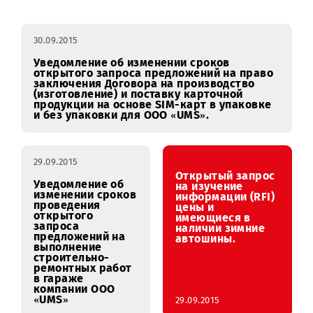
Закупки
январь
февраль
март
апре
RFI
30.09.2015
Уведомление об изменении сроков
открытого запроса предложений на право
заключения Договора на производство
(изготовление) и поставку карточной
продукции на основе SIM-карт в упаковке
и без упаковки для ООО «UMS».
29.09.2015
Открытый запрос
Уведомление об
на изучение
изменении сроков
информации (RFI)
проведения
цены и
открытого
имеющиеся в
запроса
наличии зимние
предложений на
автошины.
выполнение