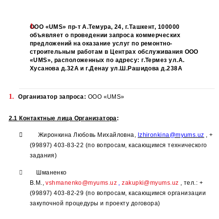
ООО «
UMS
» пр-т А.Темура, 24, г.Ташкент, 100000
объявляет о проведении запроса коммерческих
предложений на оказание услуг по ремонтно-
строительным работам в Центрах обслуживания ОО
«
UMS
», расположенных по адресу: г.Термез ул.А.
Хусанова д.32А и г.Денау ул.Ш.Рашидова д.238А
Организатор запроса:
ООО
«UMS
»
2.1
Контактные лица Организатора
:

Жиронкина Любовь Михайловна,
lzhironkina
@myums.
(99897) 403-83-22
(по вопросам, касающимся техническ
задания)

Шманенко