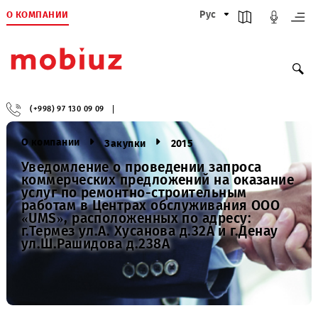
О КОМПАНИИ
Рус
(+998) 97 130 09 09
О компании
Закупки
2015
Уведомление о проведении запроса
коммерческих предложений на оказан
услуг по ремонтно-строительным
работам в Центрах обслуживания ООО
«UMS», расположенных по адресу:
г.Термез ул.А. Хусанова д.32А и г.Денау
ул.Ш.Рашидова д.238А