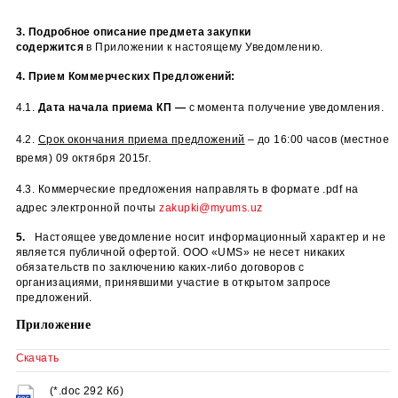
В.М.,
vshmanenko
@
myums
.
uz
,
zakupki
@
myums
.
uz
, тел.
(99897) 403-82-29 (по вопросам, касающимся организа
закупочной процедуры и проекту договора)
3.
Подробное описание предмета закупки
содержится
в Приложении к настоящему Уведомлению.
4.
Прием Коммерческих Предложений:
4.1.
Дата начала приема КП —
с момента получение уведомл
4.2.
Срок окончания приема предложений
– до 16:00 часов (м
время) 09 октября 2015г.
4.3. Коммерческие предложения направлять в формате .
p
df н
адрес электронной почты
zakupki@myums.uz
5.
Настоящее уведомление носит информационный характер
является публичной офертой.
ООО «UMS» не несет никаких
обязательств по заключению каких-либо договоров с