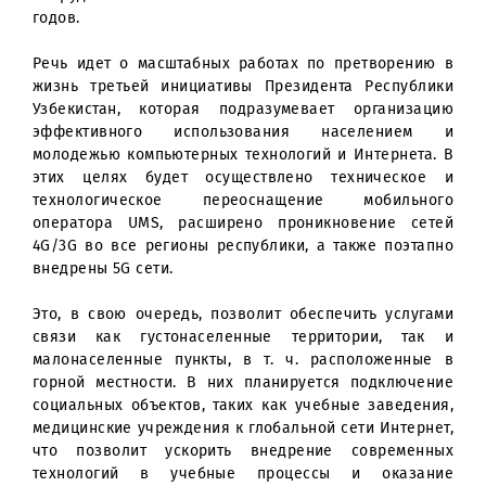
Кредитные средства в размере 150 млн. доллар
будут направлены на финансирован
инвестиционных проектов UMS с применени
оборудования компании Huawei в течение 2020-20
годов.
Речь идет о масштабных работах по претворению
жизнь третьей инициативы Президента Республи
Узбекистан, которая подразумевает организац
эффективного использования населением
молодежью компьютерных технологий и Интернета.
этих целях будет осуществлено техническое
технологическое переоснащение мобильно
оператора UMS, расширено проникновение сет
4G/3G во все регионы республики, а также поэтап
внедрены 5G сети.
Это, в свою очередь, позволит обеспечить услуга
связи как густонаселенные территории, так