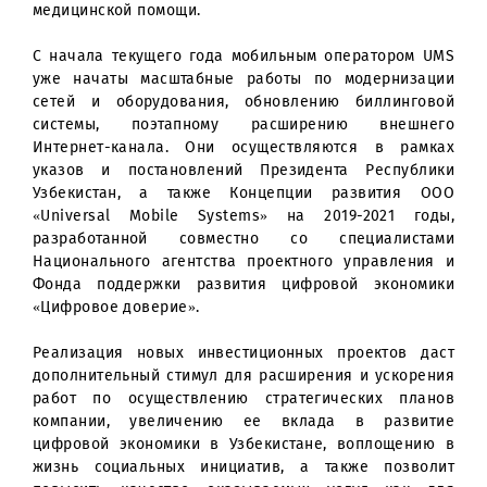
малонаселенные пункты, в т. ч. расположенные
горной местности. В них планируется подключен
социальных объектов, таких как учебные заведени
медицинские учреждения к глобальной сети Интерне
что позволит ускорить внедрение современн
технологий в учебные процессы и оказан
медицинской помощи.
С начала текущего года мобильным оператором U
уже начаты масштабные работы по модернизац
сетей и оборудования, обновлению биллингов
системы, поэтапному расширению внешне
Интернет-канала. Они осуществляются в рамк
указов и постановлений Президента Республи
Узбекистан, а также Концепции развития О
«Universal Mobile Systems» на 2019-2021 год
разработанной совместно со специалиста
Национального агентства проектного управления
Фонда поддержки развития цифровой экономи