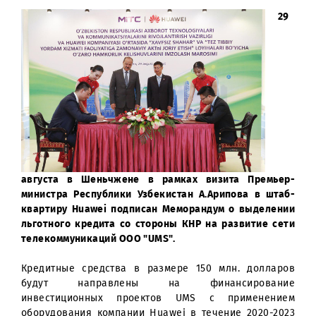
2
августа в Шеньчжене в рамках визита Премье
министра Республики Узбекистан А.Арипова в шта
квартиру Huawei подписан Меморандум о выделен
льготного кредита со стороны КНР на развитие се
телекоммуникаций ООО "UMS".