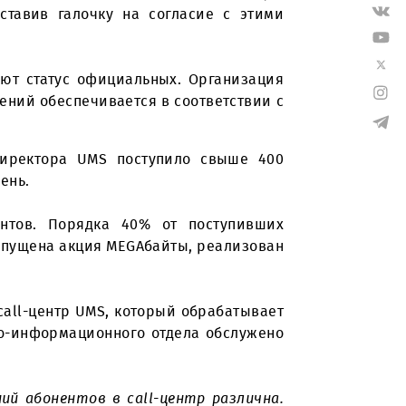
свое мнение по актуальной теме
», - отметил
 раздел на сайте ums.uz. Нажав на специальную
ования. Поставив галочку на согласие с этими
а UMS, имеют статус официальных. Организация
ную обращений обеспечивается в соответствии с
.
рального директора UMS поступило свыше 400
тавляет 1 день.
 от абонентов. Порядка 40% от поступивших
ap Bor», запущена акция MEGAбайты, реализован