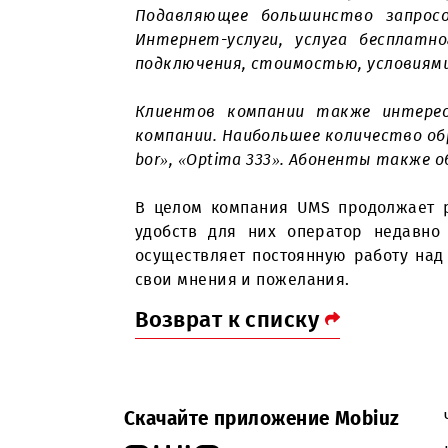
Вместе с тем на передовом мест
более 99% поступающих в компа
свыше 700 тысяч звонков.
По словам
начальника Справоч
Подавляющее большинство за
Интернет-услуги, услуга бес
подключения, стоимостью, усло
Клиентов компании также ин
компании. Наибольшее количеств
bor», «Optima 333». Абоненты т
В целом компания UMS продолж
удобств для них оператор не
осуществляет постоянную работ