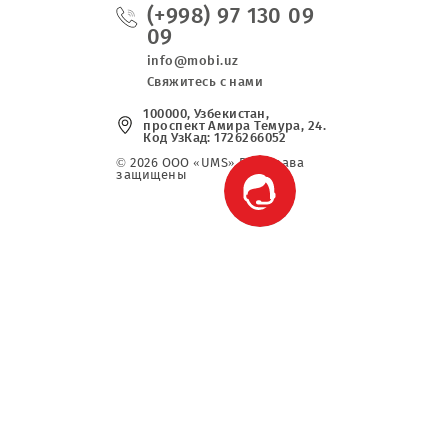
(+998) 97 130 0
09
info@mobi.uz
Свяжитесь с нами
100000, Узбекистан,
проспект Амира Темура, 2
Код УзКад: 1726266052
© 2026 OOO «UMS» Все права
защищены