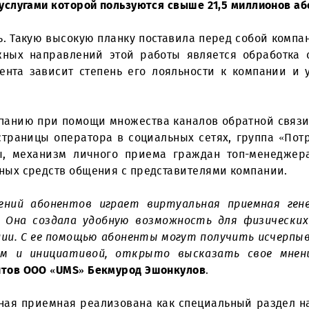
ресов человека совершенствуется работа с обра
вязи, услугами которой пользуются свыше 21,5 ми
н быть. Такую высокую планку поставила перед с
з важных направлений этой работы является о
а клиента зависит степень его лояльности к 
 в компанию при помощи множества каналов обра
льные страницы оператора в социальных сетях, г
 офисы, механизм личного приема граждан топ
азличных средств общения с представителями ко
бращений абонентов играет виртуальная при
года. Она создала удобную возможность для 
компании. С ее помощью абоненты могут получ