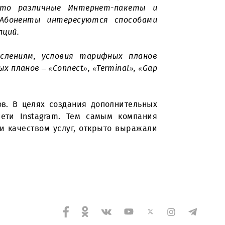
находится call-центр UMS, который обрабатывает
и Справочно-информационного отдела обслужено
а обращений абонентов в call-центр различна.
мпании – это различные Интернет-пакеты и
 звонили». Абоненты интересуются способами
ми этих опций.
ским начислениям, условия тарифных планов
 тарифных планов – «Connect», «Terminal», «Gap
й абонентов. В целях создания дополнительных
иальной сети Instagram. Тем самым компания
держанием и качеством услуг, открыто выражали