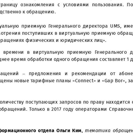
ожением и инициативой, открыто высказать 
абонентов ООО «UMS» Бекмурод Эшонкулов
.
ртуальная приемная реализована как специальный
т на страницу ознакомления с условиями польз
епосредственно к обращению.
 виртуальную приемную Генерального директор
 рассмотрения поступивших в виртуальную прием
 «Об обращениях физических и юридических лиц»
оящего времени в виртуальную приемную Гене
о среднее время обработки одного обращения сос
ка обращений – предложения и рекомендации
 запущены новые тарифные планы «Connect» и «G