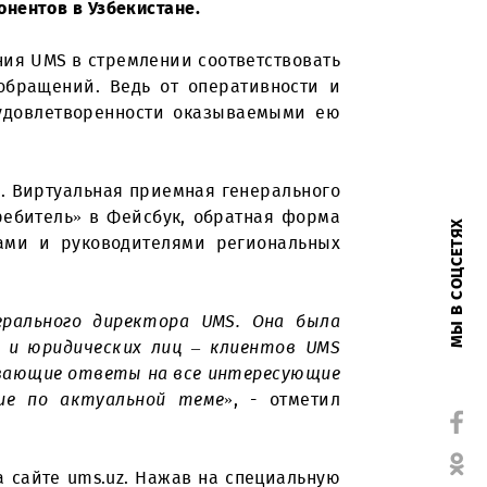
щениями физических и юридических лиц. Особенно
ллионов абонентов в Узбекистане.
обой компания UMS в стремлении соответствовать
бработка обращений. Ведь от оперативности и
компании и удовлетворенности оказываемыми ею
тной связи. Виртуальная приемная генерального
руппа «Потребитель» в Фейсбук, обратная форма
-менеджерами и руководителями региональных
мпании.
емная генерального директора UMS. Она была
физических и юридических лиц – клиентов UMS
ить исчерпывающие ответы на все интересующие