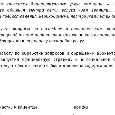
е по количеству поступающих запросов по праву 
нию обращений. Только в 2017 году операторам
но-информационного отдела Ольги Ким
,
тематик
просов касаются дополнительных услуг ко
платного общения внутри сети, услуга «Вам
виями предоставления, необходимыми настройка
тересуют вопросы по последним и периодиче
о обращений в этом направлении касается новых
акже обращаются по вопросу настройки услуг.
ает работу по обработке запросов и обращени
давно запустил официальную страницу и в соц
у над тем, чтобы ее клиенты были довольны со