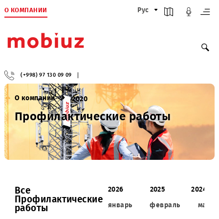
О КОМПАНИИ
Рус
(+998) 97 130 09 09
О компании
2020
Профилактические работы
Все
2026
2025
2