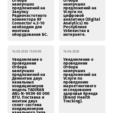
проведению
рекламных
мероприятия для
материалов ООО
детей
«UMS» на
сотрудников OOO
цифровых
“UMS” ко Дню
рекламных
защиты детей.
носителях, на
станциях метро.
18.06.2026
18.06.2026
Уведомление о
Уведомление о
проведении
проведении
Отбора
Отбора
наилучших
наилучших
предложений на
предложений на
Закупку
Услуги по
Радиочастотного
цифровой
коннектора RF
аналитике (Digital
Connector 4.3-10
Analytics) по
необходим для
Республике
монтажа
Узбекистан в
оборудования БС.
интернете.