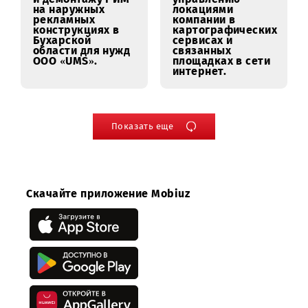
Оказание
Поставку,
погрузочно-
установку и
разгрузочных
запуску в
услуг с
эксплуатацию
использованием
Системы защиты
техники
конечных узлов
специального
(конечных точек)
назначения в
EDR/XDR для нужд
городе Ташкенте
ООО «Universal
и Ташкентской
Mobile System»
области
12.06.2026
12.06.2026
Уведомление о
Уведомление о
проведении
проведении
Отбора
Отбора
наилучших
наилучших
предложений на
предложений на
Выполнение
Закупка услуг по
работ по монтажу
синхронизации и
и демонтажу РИМ
управлению
на наружных
локациями
рекламных
компании в
конструкциях в
картографически