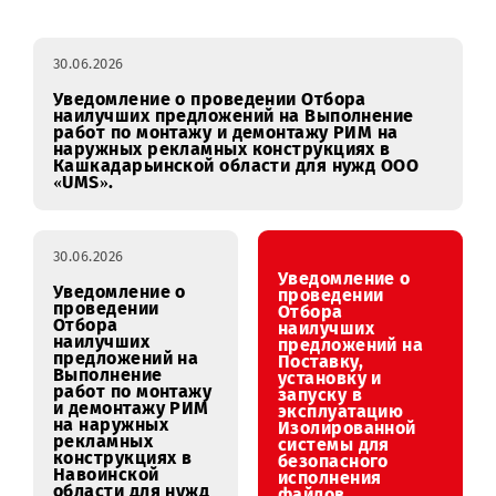
Закупки
январь
февраль
март
апре
RFI
30.06.2026
Уведомление о проведении Отбора
наилучших предложений на Выполнение
работ по монтажу и демонтажу РИМ на
наружных рекламных конструкциях в
Кашкадарьинской области для нужд ООО
«UMS».
30.06.2026
Уведомление о
Уведомление о
проведении
проведении
Отбора
Отбора
наилучших
наилучших
предложений на
предложений на
Поставку,
Выполнение
установку и
работ по монтажу
запуску в