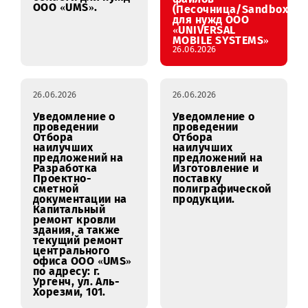
и демонтажу РИМ
эксплуатацию
на наружных
Изолированной
рекламных
системы для
конструкциях в
безопасного
Навоинской
исполнения
области для нужд
файлов
ООО «UMS».
(Песочница/Sandb
для нужд ООО
«UNIVERSAL
MOBILE SYSTEMS»
26.06.2026
26.06.2026
26.06.2026
Уведомление о
Уведомление о
проведении
проведении
Отбора
Отбора
наилучших
наилучших
предложений на
предложений на
Разработка
Изготовление и
Проектно-
поставку
сметной
полиграфической
документации на
продукции.
Капитальный