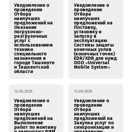
проведении
проведении
Отбора
Отбора
наилучших
наилучших
предложений на
предложений на
Поставку мебели
Оказание
и рекламной
погрузочно-
продукции для
разгрузочных
оформления мини
услуг с
офисов продаж и
использованием
обслуживания
техники
OOO “UMS” .
специального
назначения в
городах и
областях
Республики
Узбекистан.
15.06.2026
15.06.2026
Уведомление о
Уведомление о
проведении
проведении
Отбора
Отбора
наилучших
наилучших
предложений на
предложений на