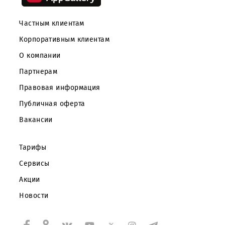
Бухарской
сервисах и
области для нужд
связанных
ООО «UMS».
площадках в сети
интернет.
Показать еще
Скачайте приложение Mobiuz