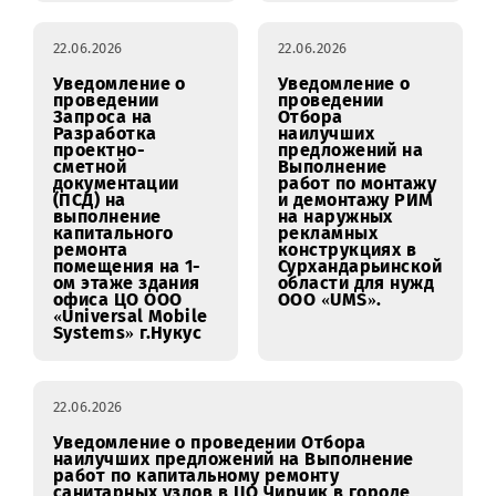
ремонт кровли
здания, а также
текущий ремонт
центрального
офиса ООО «UMS»
по адресу: г.
Ургенч, ул. Аль-
Хорезми, 101.
22.06.2026
22.06.2026
Уведомление о
Уведомление о
проведении
проведении
Запроса на
Отбора
Разработка
наилучших
проектно-
предложений на
сметной
Выполнение
документации
работ по монтажу
(ПСД) на
и демонтажу РИМ
выполнение
на наружных
капитального
рекламных
ремонта
конструкциях в
помещения на 1-
Сурхандарьинской
ом этаже здания
области для нужд