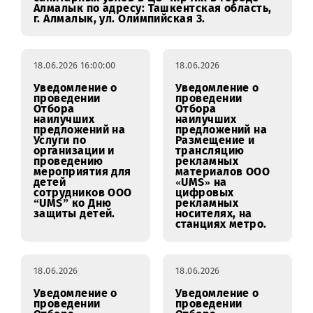
офиса ЦО ООО
ООО «UMS».
«Universal Mobile
Systems» г.Нукус
22.06.2026
Уведомление о проведении Отбора
наилучших предложений на Выполнение
работ по капитальному ремонту
санитарных узлов в ЦО Чирчик в городе
Алмалык по адресу: Ташкентская область,
г. Алмалык, ул. Олимпийская 3.
18.06.2026 16:00:00
18.06.2026
Уведомление о
Уведомление о
проведении
проведении
Отбора
Отбора
наилучших
наилучших
предложений на
предложений на
Услуги по
Размещение и
организации и
трансляцию