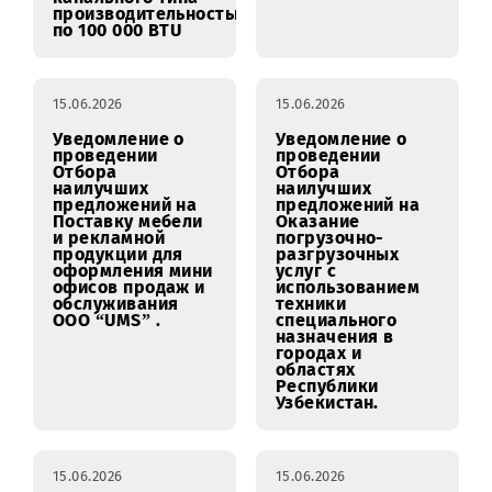
16.06.2026 13:00:00
16.06.2026
Уведомление о
Уведомление о
проведении
проведении
Отбора
Отбора
наилучших
наилучших
предложений на
предложений на
Демонтаж двух
Услуги по
канальных
проведению
кондиционеров
маркетингового
модель TADIRAN
исследования
ANL-N-903H 60 000
здоровья бренда
BTU. Поставка и
(Brand Health
монтаж двух
Tracking).
сплит-система
кондиционеров
канального типа
производительностью
по 100 000 BTU
15.06.2026
15.06.2026
Уведомление о
Уведомление о