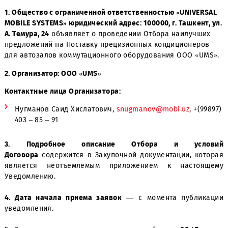
1. Общество с ограниченной ответственностью «UNIVER
MOBILE SYSTEMS» юридический адрес: 100000, г. Ташкент
А. Темура, 24
объявляет о проведении Отбора наилучш
предложений на Поставку прецизионных кондиционер
для автозалов коммутационного оборудования ООО «U
2. Организатор: ООО «UMS»
Контактные лица Организатора:
Нугманов Саид Хислатович,
snugmanov@mobi.uz
, +(
403 – 85 – 91
3. Подробное описание Отбора и усл
Договора
содержится в Закупочной документации, ко
является неотъемлемым приложением к настоя
Уведомлению.