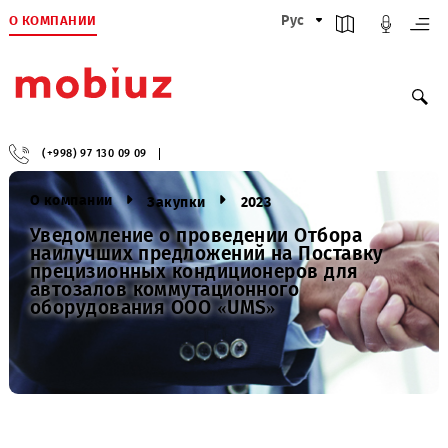
О КОМПАНИИ
Рус
(+998) 97 130 09 09
О компании
Закупки
2023
Уведомление о проведении Отбора
наилучших предложений на Поставку
прецизионных кондиционеров для
автозалов коммутационного
оборудования ООО «UMS»