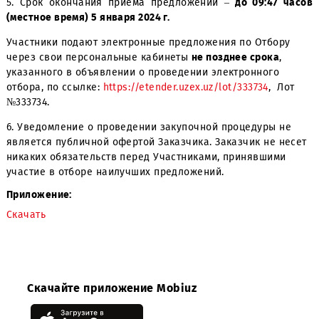
4. Дата начала приема заявок
— с момента публик
уведомления.
5. Срок окончания приема предложений –
до 09:47 
(местное время) 5 января 2024 г.
Участники подают электронные предложения по Отбор
через свои персональные кабинеты
не позднее срока
,
указанного в объявлении о проведении электронного
отбора, по ссылке:
https://etender.uzex.uz/lot/333734
, Л
№333734.
6. Уведомление о проведении закупочной процедуры н
является публичной офертой Заказчика. Заказчик не н
никаких обязательств перед Участниками, принявшими
участие в отборе наилучших предложений.
Приложение:
Скачать