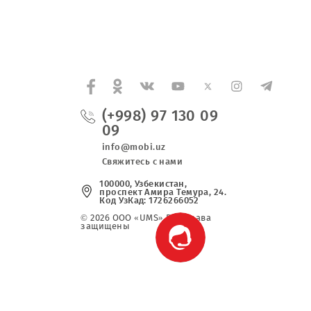
чика. Заказчик не несет никаких обязательств п
(+998) 97 130 0
09
info@mobi.uz
Свяжитесь с нами
100000, Узбекистан,
проспект Амира Темура, 2
Код УзКад: 1726266052
© 2026 OOO «UMS» Все права