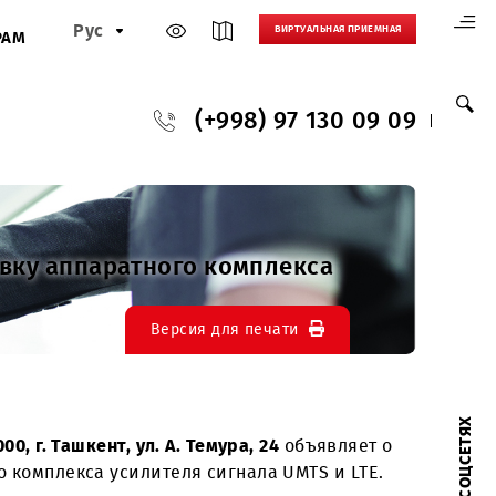
Рус
ВИРТУАЛЬНАЯ
И
ПАРТНЕРАМ
(+998) 97 130
на Поставку аппаратного комплекса
Версия для печати
ес: 100000, г. Ташкент, ул. А. Темура, 24
объявл