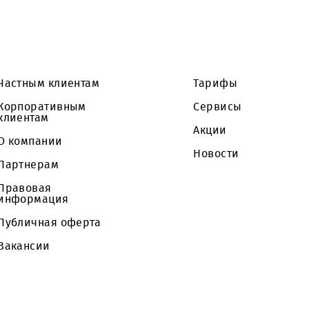
й процедуры не является публичной офертой Заказ
боре наилучших предложений.
Частным клиентам
Тарифы
Корпоративным
Сервисы
клиентам
Акции
О компании
Новости
Партнерам
Правовая
информация