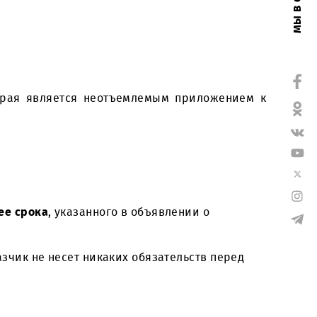
ппаратного комплекса усилителя сигнала UMTS и 
тации, которая является неотъемлемым прилож
ты
не позднее срока
, указанного в объявлении о
88.