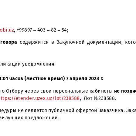
ий на право заключения Договора на Поставку а
va@mobi.uz
, +99897 – 403 – 82 – 54;
вий Договора
содержится в Закупочной докумен
а публикации уведомления.
 –
до 11:01 часов (местное время) 7 апреля 2023 г.
ения по Отбору через свои персональные кабине
ылке:
https://etender.uzex.uz/lot/238588
, Лот №2385