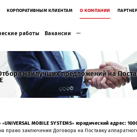
ЕНТАМ
КОРПОРАТИВНЫМ КЛИЕНТАМ
О КОМПАНИ
...
актические работы
Вакансии
нии Отбора наилучших предложений 
и LTЕ
стью «UNIVERSAL MOBILE SYSTEMS» юридический адр