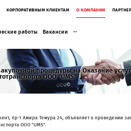
ЕНТАМ
КОРПОРАТИВНЫМ КЛИЕНТАМ
О КОМПАНИ
...
актические работы
Вакансии
нии закупочной процедуры на Оказа
й автотранспорта ООО "UMS"
. Ташкент, пр-т Амира Темура 24, объявляет о пр