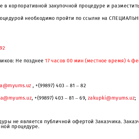
отранспорта ООО "UMS".
частие в корпоративной закупочной процедуре и
очной процедурой необходимо пройти по ссылке
/9042792
частников: Не позднее
17 часов 00 мин (местное 
manova@myums.uz
, +(99897) 403 – 81 – 82
vkatova@myums.uz
, +(99897) 403 – 81 – 69,
zakupki