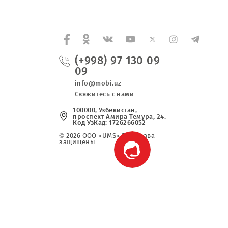
ка. Заказчик не несет никаких обязательств пер
(+998) 97 130 0
09
info@mobi.uz
Свяжитесь с нами
100000, Узбекистан,
проспект Амира Темура, 2
Код УзКад: 1726266052
© 2026 OOO «UMS» Все права
защищены