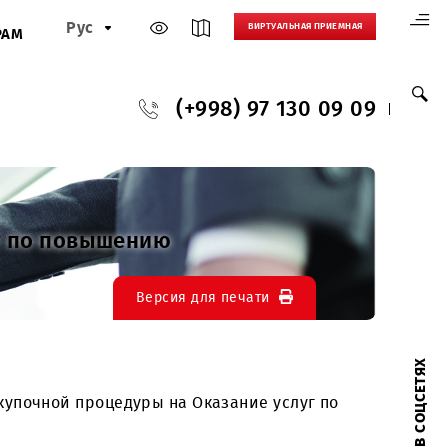
Рус
ВИРТУАЛЬНАЯ
И
ПАРТНЕРАМ
(+998) 97 130
ние услуг по повышению
Версия для печати
оведении закупочной процедуры на Оказание услуг