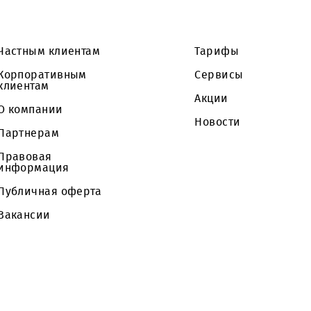
роцедуры не является публичной офертой Заказчи
акупочной процедуре.
Частным клиентам
Тарифы
Корпоративным
Сервисы
клиентам
Акции
О компании
Новости
Партнерам
Правовая
информация
Публичная оферта
Вакансии