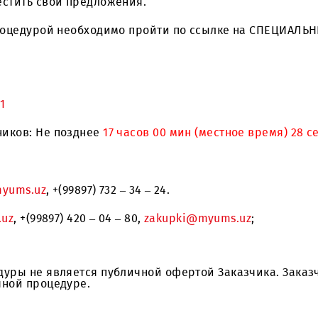
ьным сооружениям ООО «UMS» в г. Ташкент и Сам
 разместить свои предложения.
очной процедурой необходимо пройти по ссылке
9037401
частников: Не позднее
17 часов 00 мин (местное в
tov@myums.uz
, +(99897) 732 – 34 – 24.
yums.uz
, +(99897) 420 – 04 – 80,
zakupki@myums.uz