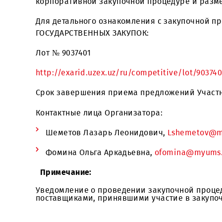
изыскательских работ по линейно-кабел
корпоративной закупочной процедуре и
Для детального ознакомления с закуп
ГОСУДАРСТВЕННЫХ ЗАКУПОК:
Лот № 9037401
http://exarid.uzex.uz/ru/competitive/lot/
Срок завершения приема предложений У
Контактные лица Организатора:
Шеметов Лазарь Леонидович,
Lsheme
Фомина Ольга Аркадьевна,
ofomina@m
Примечание: