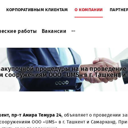
ЕНТАМ
КОРПОРАТИВНЫМ КЛИЕНТАМ
О КОМПАНИ
...
актические работы
Вакансии
ии закупочной процедуры на на про
ьным сооружениям ООО «UMS» в г. Та
. Ташкент, пр-т Амира Темура 24
, объявляет о пр