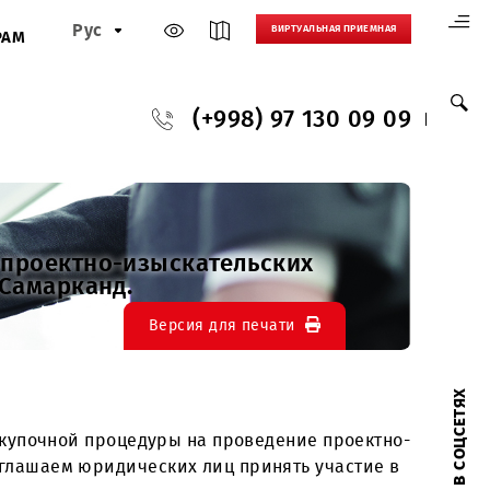
Рус
ВИРТУАЛЬНАЯ
И
ПАРТНЕРАМ
(+998) 97 130
ведение проектно-изыскательских
шкент и Самарканд.
Версия для печати
оведении закупочной процедуры на проведение пр