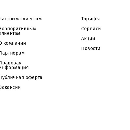
роцедуры не является публичной офертой Заказчи
акупочной процедуре.
Частным клиентам
Тарифы
Корпоративным
Сервисы
клиентам
Акции
О компании
Новости
Партнерам
Правовая
информация
Публичная оферта
Вакансии