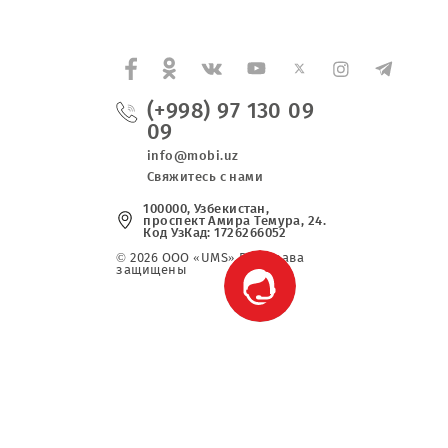
ка. Заказчик не несет никаких обязательств пер
(+998) 97 130 0
09
info@mobi.uz
Свяжитесь с нами
100000, Узбекистан,
проспект Амира Темура, 2
Код УзКад: 1726266052
© 2026 OOO «UMS» Все права
защищены