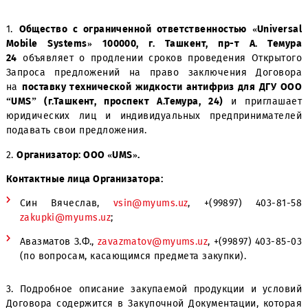
1.
Общество с ограниченной ответственностью «Univ
Mobile Systems» 100000, г. Ташкент, пр-т А. Т
24
объявляет о продлении сроков проведения Откр
Запроса предложений на право заключения Дого
на
поставку технической жидкости антифриз для ДГ
“UMS” (г.Ташкент, проспект А.Темура, 24)
и пригл
юридических лиц и индивидуальных предпринима
подавать свои предложения.
2.
Организатор: ООО «UMS».
Контактные лица Организатора:
Син Вячеслав,
vsin@myums.uz
, +(99897) 403-
zakupki@myums.uz
;
Авазматов З.Ф.,
zavazmatov@myums.uz
, +(99897) 403