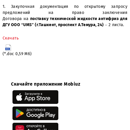
офертой Заказчика. Заказчик не несет ник
обязательств перед поставщиками, принявшими учас
Открытом Запросе Предложений.
Приложение:
1. Закупочная документация по открытому зап
предложений на право заключе
Договора на
поставку
технической жидкости антифри
ДГУ ООО “UMS” (г.Ташкент, проспект А.Темура, 24)
– 2 ли
Скачать
(*.doc 0,59 Мб)