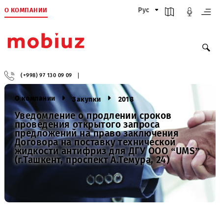
О КОМПАНИИ
Рус
(+998) 97 130 09 09
О компании
Закупки
2018
Уведомление о продлении сроков
проведения открытого запроса
предложений на право заключения
Договора на поставку технической
жидкости антифриз для ДГУ ООО “UMS
(г.Ташкент, проспект А.Темура, 24)