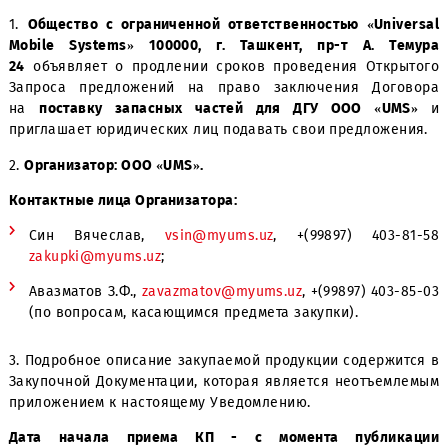
1.
Общество с ограниченной ответственностью «Univ
Mobile Systems» 100000, г. Ташкент, пр-т А. Т
24
объявляет о продлении сроков проведения Откр
Запроса предложений на право заключения Дого
на
поставку запасных частей для ДГУ ООО «U
приглашает юридических лиц подавать свои предложе
2.
Организатор: ООО «UMS».
Контактные лица Организатора:
Син Вячеслав,
vsin@myums.uz
, +(99897) 403-
zakupki@myums.uz
;
Авазматов З.Ф.,
zavazmatov@myums.uz
, +(99897) 403
(по вопросам, касающимся предмета закупки).