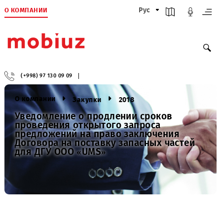
О КОМПАНИИ
Рус
(+998) 97 130 09 09
О компании
Закупки
2018
Уведомление о продлении сроков
проведения открытого запроса
предложений на право заключения
Договора на поставку запасных частей
для ДГУ ООО «UMS»