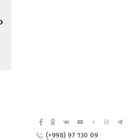
ение о
ии сроков
го
ений на
аключения
 на
ние
кого
вания и
 АО
х опор)
 UMS в ЦО