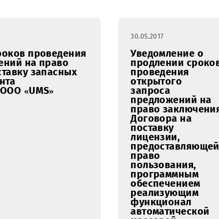
ль
март
апрель
май
июнь
июль
30.05.2017
ии сроков проведения
Уведомл
дложений на право
продлен
а поставку запасных
проведе
ремонта
открыто
ктах ООО «UMS»
запроса
предлож
право з
Договора
поставку
лицензии
предост
право
пользова
програм