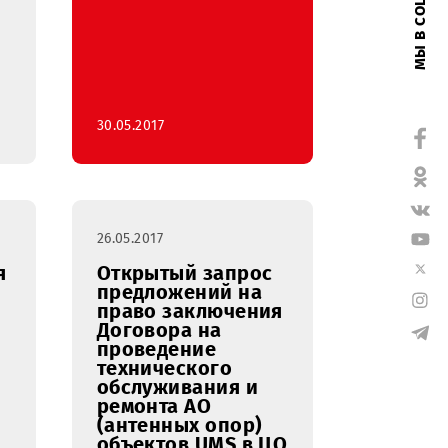
 на
ие работ
рению и
овлению
в
ия на
х ООО
ике
ан
30.05.2017
26.05.2017