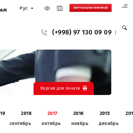
Рус
ВИРТУАЛЬНАЯ
И
ПАРТНЕРАМ
(+998) 97 130
Версия для печати
020
2019
2018
2017
2016