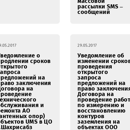
обеспеч
реализу
функцио
автомат
массово
рассылки
сообщен
29.05.2017
29.05.2017
Уведомление о
Уведомл
продлении сроков
изменен
открытого
проведе
запроса
открыто
предложений на
запроса
право заключения
предлож
Договора на
право з