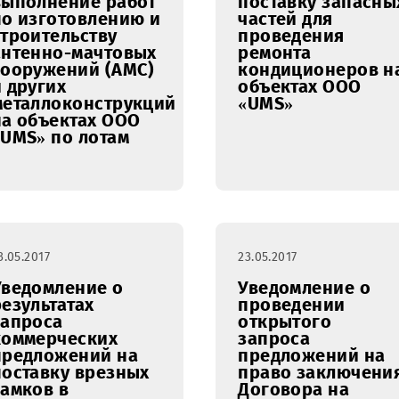
26.05.2017
24.05.2017
Уведомление о
Уведомл
продлении сроков
продлен
проведения
проведе
открытого
открыто
запроса
запроса
предложений на
предлож
право заключения
право з
Договора на
Договора
выполнение работ
поставку
по изготовлению и
частей д
строительству
проведе
антенно-мачтовых
ремонта
сооружений (АМС)
кондици
и других
объекта
металлоконструкций
«UMS»
на объектах ООО
«UMS» по лотам