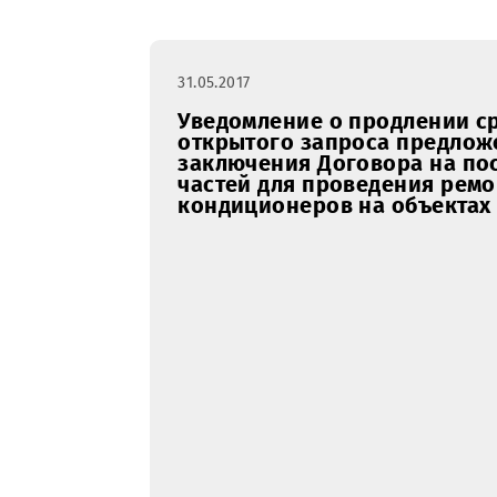
Закупки
январь
февра
RFI
31.05.2017
Уведомление о продлен
открытого запроса пре
заключения Договора н
частей для проведения 
кондиционеров на объе