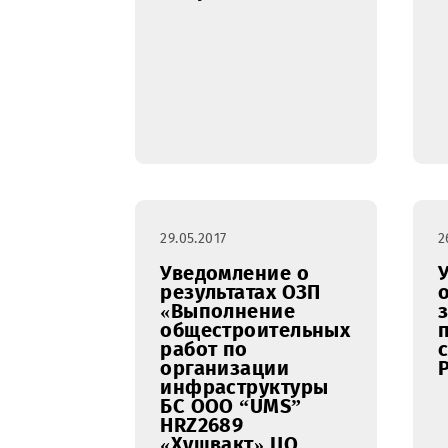
проведение
технического
обслуживания и
ремонта АО
(антенных опор)
объектов UMS в ЦО
г.Карши
29.05.2017