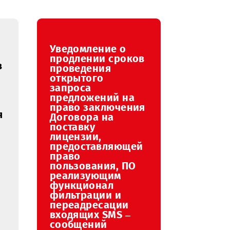
август
сентябрь
октябрь
ноябрь
Уведомление о
ение о
продлении сроков
ии сроков
проведения
ния
открытого
го
запроса
предложений на
ений на
право заключения
аключения
Договора на
 на
поставку
лицензии,
,
предоставляющей
авляющей
право
пользования, ПО
ния,
реализующим
мным