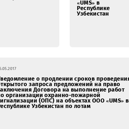
проведение
Договора
технического
проведен
обслуживания и
по изме
ремонта АО
восстан
(антенных опор)
контуро
объектов UMS в ЦО
заземлен
г.Шахрисабз
объекта
«UMS» в
Республ
Узбекист
26.05.2017