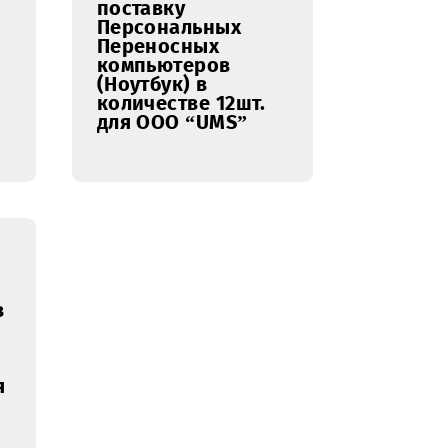
23.05.2017
ение о
Уведомление о
нии
проведении
го
открытого
запроса
ений на
предложений на
аключения
право заключения
 на
Договора на
поставку
льных
Персональных
ных
Переносных
еров
компьютеров
 в
(Ноутбук) в
ве 44шт.
количестве 12шт.
 “UMS”
для ООО “UMS”