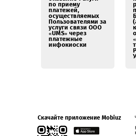
ООО «UMS»
23.05.2017
Уведомление о
продлении сроков
проведения
открытого
запроса
предложений на
право заключения
Договора на
оказание Услуги
по приему
платежей,
осуществляемых
Пользователями за