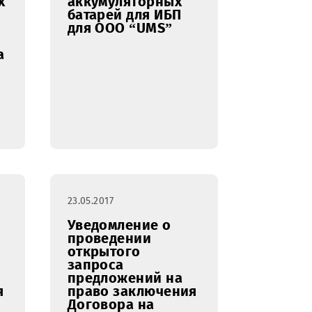
24.05.2017
ение о
Уведомление о
ии сроков
результатах
ния
Открытого
го
запроса
предложений на
ений на
право заключения
аключения
Договора на
 на
поставку
 запасных
аккумуляторных
ля
батарей для ИБП
ния
для ООО “UMS”
онеров на
х ООО