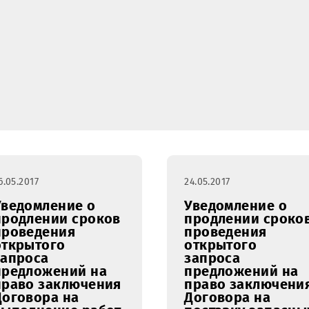
Уведомление о продлении сроков п
открытого запроса предложений на
заключения Договора на выполнени
по организации охранно-пожарной
сигнализации (ОПС) на объектах ОО
Республике Узбекистан по лотам