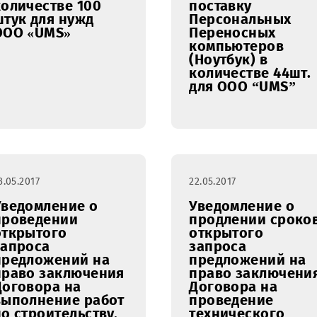
23.05.2017
23.05.2017
Уведомление о
Уведомл
результатах
проведе
запроса
открыто
коммерческих
запроса
предложений на
предлож
поставку врезных
право з
замков в
Договора
количестве 100
поставку
штук для нужд
Персона
ООО «UMS»
Перенос
компьют
(Ноутбук)
количест
для ООО