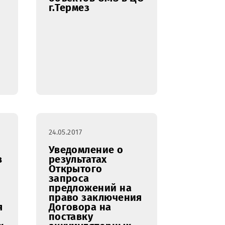
роведения
Открытый запрос
 право
предложений на
е работ
право заключения
Договора на
О «UMS» в
проведение
технического
обслуживания и
ремонта АО
(антенных опор)
объектов UMS в ЦО
г.Термез