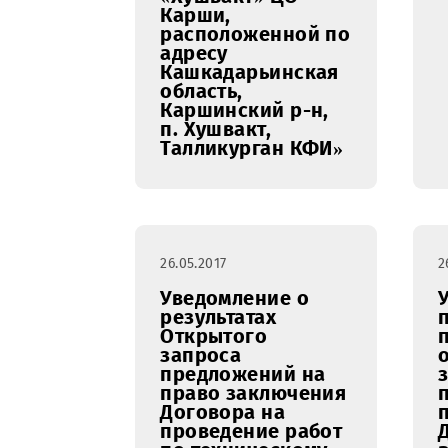
Уведомление о
результатах ОЗП
«Выполнение
общестроительных
работ по
организации
инфраструктуры
БС ООО “UMS”
HRZ2689
«Хушвакт» ЦО
Карши,
расположенной по
адресу
Кашкадарьинская
область,
Каршинский р-н,
п. Хушвакт,
Талликурган КФИ»