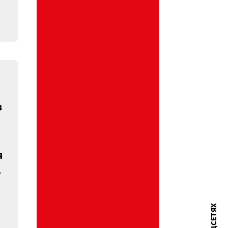
функционал
ением
фильтрации и
ющим
переадресации
нал
входящих SMS –
ической
сообщений
й
 SMS –
ий
ение об
ии сроков
ния
го
ений на
аключения