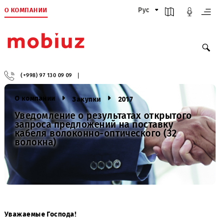
О КОМПАНИИ
Рус
(+998) 97 130 09 09
О компании
Закупки
2017
Уведомление о результатах открытого
запроса предложений на поставку
кабеля волоконно-оптического (32
волокна)