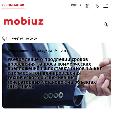
О КОМПАНИИ
Рус
(+998) 97 130 09 09
О компании
Закупки
2017
Уведомление о продлении сроков
проведения запроса коммерческих
предложений на поставку ТЭНов 1,5 кВ
с термостатом для проведения
технического обслуживания
генераторных установок на объектах
ООО «UMS»