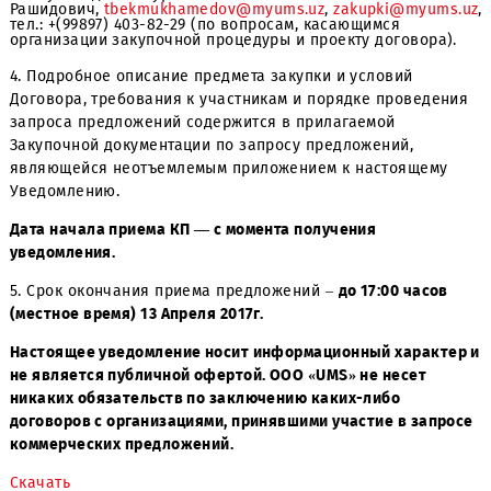
Вильчек Дмитрий Юрьевич,
dyvilche@myums.uz
, +(99897
700-39-36 (по вопросам, касающимся технического
задания);
Бекмухамедов Тимур
Рашидович,
tbekmukhamedov@myums.uz
,
zakupki@myu
тел.: +(99897) 403-82-29 (по вопросам, касающимся
организации закупочной процедуры и проекту договора
4. Подробное описание предмета закупки и условий
Договора, требования к участникам и порядке провед
запроса предложений содержится в прилагаемой
Закупочной документации по запросу предложений,
являющейся неотъемлемым приложением к настоящем
Уведомлению.
Дата начала приема КП — с момента получения
уведомления.
5. Срок окончания приема предложений –
до 17:00 часо
(местное время) 13 Апреля 2017г.