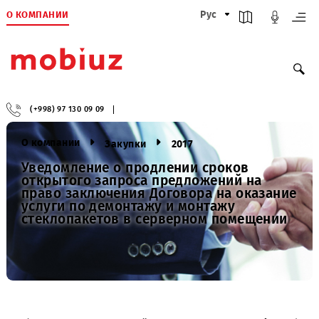
О КОМПАНИИ
Рус
(+998) 97 130 09 09
О компании
Закупки
2017
Уведомление о продлении сроков
открытого запроса предложений на
право заключения Договора на оказан
услуги по демонтажу и монтажу
стеклопакетов в серверном помещени