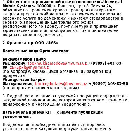
1. Общество с ограниченной ответственностью «Univers
Mobile Systems» 100000
, г. Ташкент, пр-т А. Темура 24,
объявляет о продлении сроков проведения открытого
запроса предложений на право заключения Договора 
оказание услуги по демонтажу и монтажу стеклопакето
серверном помещении Центрального офиса,
расположенного по адресу: пр-т А.Темура и приглашает
юридических лиц и индивидуальных предпринимателе
подавать свои предложения.
2. Организатор: ООО «UMS»
Контактные лица Организатора:
Бекмухамедов Тимур
Рашидович
,
tbekmukhamedov@myums.uz
,
+(99897) 403-
89
,
zakupki@myums.uz
;
(по вопросам, касающимся организации закупочной
процедуры)
Убайдуллаев Бахром
Фатхуллаевич
,
bfubaydullaev@myums.uz
,
+(99897) 403-
(по вопросам технического задания)
3. Подробное описание закупаемой продукции содержи
Закупочной Документации, которая является неотъем
приложением к настоящему Уведомлению.