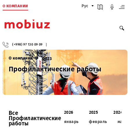
О КОМПАНИИ
Рус
(+998) 97 130 09 09
О компании
2023
Профилактические работы
Все
2026
2025
2