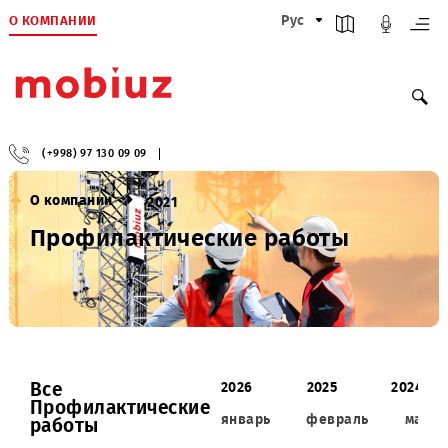
О КОМПАНИИ
Рус
(+998) 97 130 09 09
О компании
2021
Профилактические работы
Все
2026
2025
2