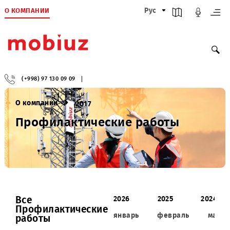
О КОМПАНИИ
Рус
(+998) 97 130 09 09
О компании
2017
Профилактические работы
Все
2026
2025
2