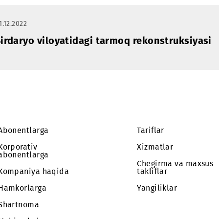
operatsion ishlar
rekonstru
amalga oshiriladi
01.12.2022
Sirdaryo viloyatidagi tarmoq rekonstr
Abonentlarga
Tariflar
Korporativ
Xizmatlar