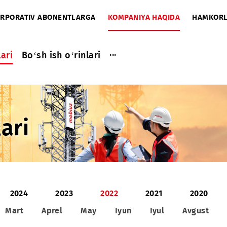
A
KORPORATIV ABONENTLARGA
KOMPANIYA HAQIDA
...
a ishlari
Bo‘sh ish o‘rinlari
shlari
25
2024
2023
2022
2021