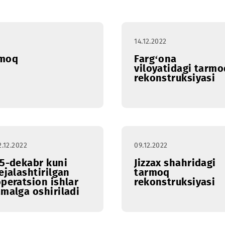
ral
Mart
Aprel
May
Iyun
Iyul
14.12.2022
i tarmoq
Farg‘ona
viloyatid
rekonstru
12.12.2022
09.12.2022
15-dekabr kuni
Jizzax sh
rejalashtirilgan
tarmoq