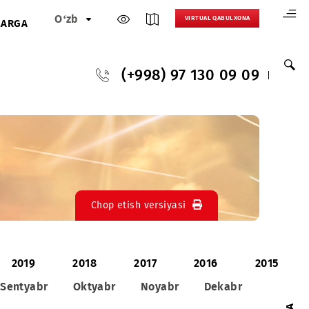
O‘zb
VIRTUAL 
HAMKORLARGA
(+998) 97 130
Chop etish versiyasi
2020
2019
2018
2017
201