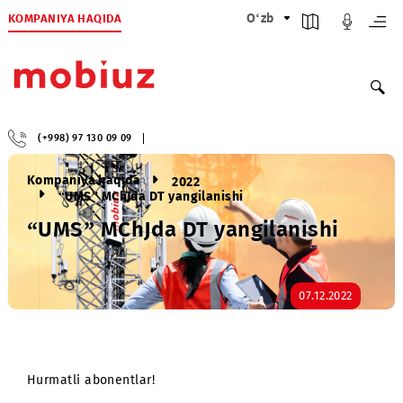
KOMPANIYA HAQIDA
O‘zb
(+998) 97 130 09 09
Kompaniya haqida
2022
“UMS” MChJda DT yangilanishi
“UMS” MChJda DT yangilanishi
07.12.2022