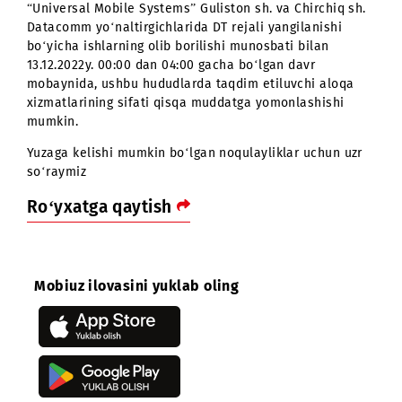
Hurmatli abonentlar!
“Universal Mobile Systems” Guliston sh. va Chirchiq sh
Datacomm yo‘naltirgichlarida DT rejali yangilanishi
bo‘yicha ishlarning olib borilishi munosbati bilan
13.12.2022y. 00:00 dan 04:00 gacha bo‘lgan davr
mobaynida, ushbu hududlarda taqdim etiluvchi aloqa
xizmatlarining sifati qisqa muddatga yomonlashishi
mumkin.
Yuzaga kelishi mumkin bo‘lgan noqulayliklar uchun uz
so‘raymiz
Ro‘yxatga qaytish
Mobiuz ilovasini yuklab oling