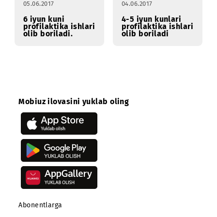
avariya-tiklash
profilaktika ishlari
ishlari olib
olib boriladi.
boriladi
05.06.2017
04.06.2017
6 iyun kuni
4-5 iyun kunlari
profilaktika ishlari
profilaktika ishlari
olib boriladi.
olib boriladi
Mobiuz ilovasini yuklab oling