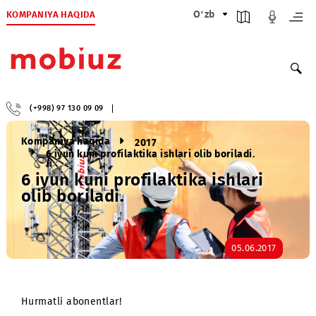
KOMPANIYA HAQIDA
O‘zb
(+998) 97 130 09 09
Kompaniya haqida
2017
6 iyun kuni profilaktika ishlari olib boriladi.
6 iyun kuni profilaktika ishlari
olib boriladi.
05.06.2017