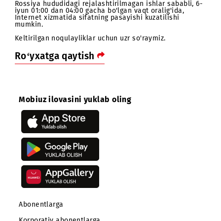
Hurmatli abonentlar!
Rossiya hududidagi rejalashtirilmagan ishlar sababli, 
iyun 01:00 dan 04:00 gacha bo'lgan vaqt oralig'ida,
Internet xizmatida sifatning pasayishi kuzatilishi
mumkin.
Keltirilgan noqulayliklar uchun uzr so'raymiz.
Ro‘yxatga qaytish
Mobiuz ilovasini yuklab oling