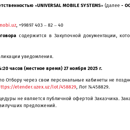
, Фергана и Чирчик.
й ответственностью «UNIVERSAL MOBILE SYSTEMS
kov@mobi.uz
, +99897 403 – 82 – 40
вий Договора
содержится в Закупочной докумен
та публикации уведомления.
–
до 14:20
часов (местное время) 27 ноября 2025 г.
ния по Отбору через свои персональные кабинеты
лке:
https://etender.uzex.uz/lot/458829
, Лот №4588
й процедуры не является публичной офертой Заказ