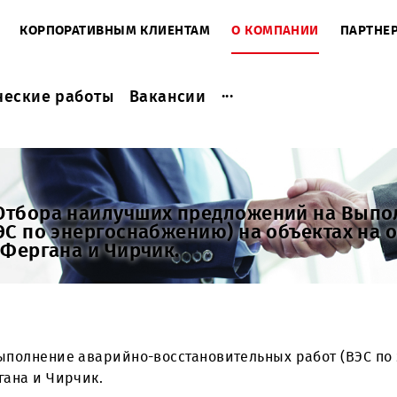
ЕНТАМ
КОРПОРАТИВНЫМ КЛИЕНТАМ
О КОМПАНИ
...
актические работы
Вакансии
нии Отбора наилучших предложений 
т (ВЭС по энергоснабжению) на объек
ган, Фергана и Чирчик.
ний:
Выполнение аварийно-восстановительных рабо