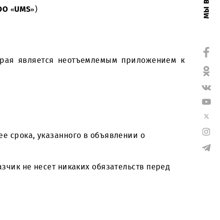
»
(далее
-
ООО «UMS»
)
тации, которая является неотъемлемым прилож
 не позднее срока, указанного в объявлении о
29.
чика. Заказчик не несет никаких обязательств п