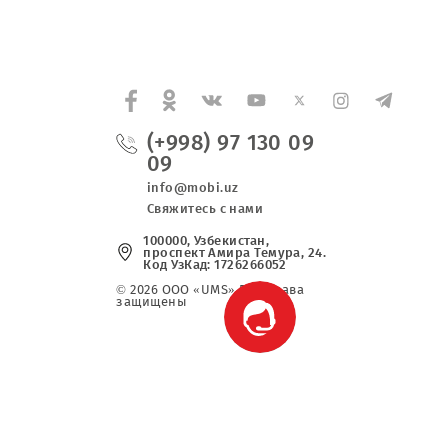
(+998) 97 130 0
09
info@mobi.uz
Свяжитесь с нами
100000, Узбекистан,
проспект Амира Темура, 2
Код УзКад: 1726266052
© 2026 OOO «UMS» Все права
защищены