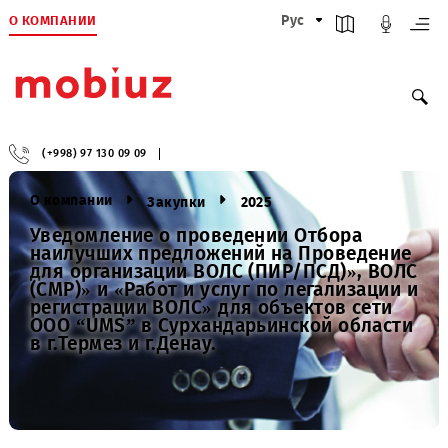
О КОМПАНИИ
Рус
(+998) 97 130 09 09
О компании
Закупки
2025
Уведомление о проведении Отбора
наилучших предложений на Проведени
для организации ВОЛС (ПИР/ПСД)», ВО
(СМР)» и «Работ и услуг по легализации
регистрации ВОЛС» для объектов сети
OOO “UMS” в Сурхандарьинской област
в г.Термез и г.Денау.