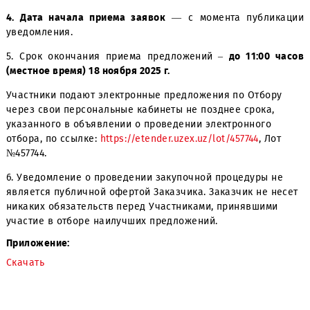
3. Подробное описание Отбора и усл
Договора
содержится в Закупочной документации, ко
является неотъемлемым приложением к настоя
Уведомлению.
4. Дата начала приема заявок
— с момента публик
уведомления.
5. Срок окончания приема предложений
–
до 11:00
ч
(местное время) 18 ноября 2025 г.
Участники подают электронные предложения по Отбор
через свои персональные кабинеты не позднее срока,
указанного в объявлении о проведении электронного
отбора, по
ссылке:
https://etender.uzex.uz/lot/457744
, Ло
№457744.
6. Уведомление о проведении закупочной процедуры н
является публичной офертой Заказчика. Заказчик не н
никаких обязательств перед Участниками, принявшими