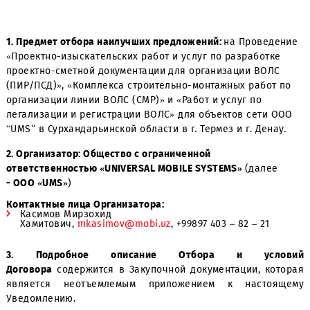
1. Предмет отбора наилучших предложений:
на Провед
«Проектно-изыскательских работ и услуг по разработк
проектно-сметной документации для организации ВОЛ
(ПИР/ПСД)», «Комплекса строительно-монтажных работ
организации линии ВОЛС (СМР)» и «Работ и услуг по
легализации и регистрации ВОЛС» для объектов сети 
“UMS” в Сурхандарьинской области в г. Термез и г. Дена
2. Организатор:
Общество с ограниченной
ответственностью «UNIVERSAL MOBILE SYSTEMS»
(далее
-
ООО «UMS»
)
Контактные лица Организатора:
Касимов Мирзохид
Хамитович,
mkasimov@mobi.uz
, +99897 403 – 82 – 21