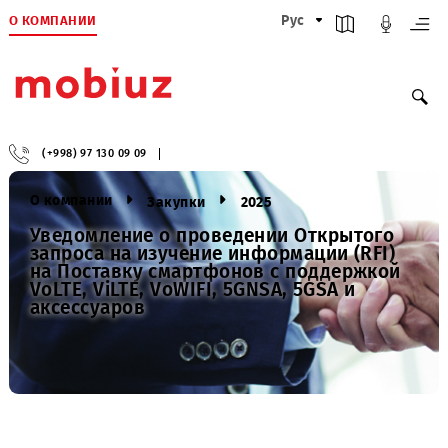
О КОМПАНИИ
Рус
(+998) 97 130 09 09
О компании
Закупки
2025
Уведомление о проведении Открытого
запроса на изучение информации (RFI)
на Поставку смартфонов с поддержкой
VoLTE, ViLTE, VoWIFI, 5GNSA, 5GSA и
аксессуаров