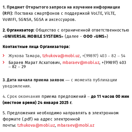
1. Предмет Открытого запроса на изучение информаци
(RFI):
Поставка смартфонов с поддержкой VoLTE, ViLTE,
VoWIFI, 5GNSA, 5GSA и аксессуаров.
2. Организатор:
Общество с ограниченной ответственн
«UNIVERSAL MOBILE SYSTEMS»
(далее -
ООО «UMS»
)
Контактные лица Организатора:
Жукова Тамара,
tzhukova@mobi.uz
, +(99897) 403 – 82 
Бараев Марат Асхатович,
mbaraev@mobi.uz
, +(99897)
– 82 – 29
3. Дата начала приема заявок —
с момента публикации
уведомления.
4. Срок окончания
приема предложений –
до 11 часов 0
(местное время) 24 января 2025 г.