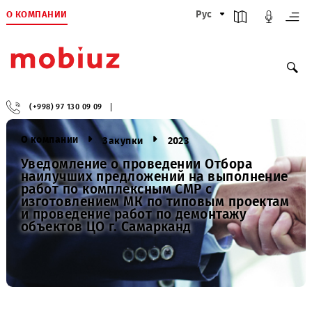
О КОМПАНИИ
Рус
(+998) 97 130 09 09
О компании
Закупки
2023
Уведомление о проведении Отбора
наилучших предложений на выполнени
работ по комплексным СМР с
изготовлением МК по типовым проект
и проведение работ по демонтажу
объектов ЦО г. Самарканд