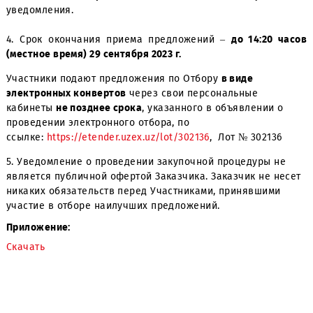
является неотъемлемым приложением к настоя
Уведомлению.
3. Дата начала приема заявок
— с момента публик
уведомления.
4. Срок окончания приема предложений –
до 14:20 
(местное время) 29 сентября 2023 г.
Участники подают предложения по Отбору
в виде
электронных конвертов
через свои персональные
кабинеты
не позднее срока
, указанного в объявлении 
проведении электронного отбора, по
ссылке:
https://etender.uzex.uz/lot/302136
, Лот № 30213
5. Уведомление о проведении закупочной процедуры н
является публичной офертой Заказчика. Заказчик не н
никаких обязательств перед Участниками, принявшими
участие в отборе наилучших предложений.