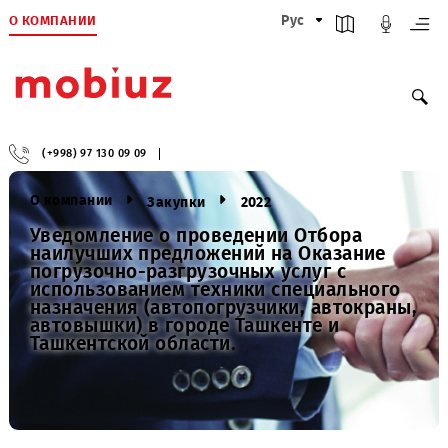
О КОМПАНИИ
Рус
(+998) 97 130 09 09
О компании
Закупки
2022
Уведомление о проведении Отбора
наилучших предложений на Оказание
погрузочно-разгрузочных услуг с
использованием техники специального
назначения (автопогрузчики, автокран
автовышки) в городе Ташкенте и
Ташкентской области.