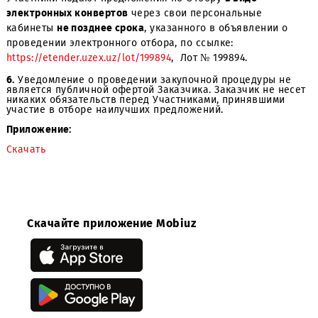
уведомления.
5.
Срок окончания приема предложений –
до 11:00
часо
(местное время) 12 декабря 2022 г.
Участники подают предложения по Отбору
в виде
электронных конвертов
через свои персональные
кабинеты
не позднее срока
, указанного в объявлении 
проведении электронного отбора, по ссылке:
https://etender.uzex.uz/lot/199894
, Лот № 199894.
6.
Уведомление о проведении закупочной процедуры н
является публичной офертой Заказчика. Заказчик не н
никаких обязательств перед Участниками, принявшими
участие в отборе наилучших предложений.
Приложение:
Скачать