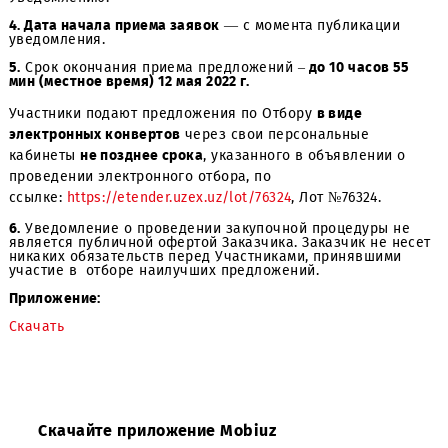
(99897) 403 – 81 –19
3. Подробное описание закупаемой продукции и услови
Договора
содержится в Закупочной Документации, кот
является неотъемлемым приложением к настоящему
Уведомлению.
4. Дата начала приема заявок
— с момента публикации
уведомления.
5.
Срок окончания приема предложений –
до 10 часов 5
мин (местное время) 12 мая 2022 г.
Участники подают предложения по Отбору
в виде
электронных конвертов
через свои персональные
кабинеты
не позднее срока
, указанного в объявлении 
проведении электронного отбора, по
ссылке:
https://etender.uzex.uz/lot/76324
, Лот №76324.
6.
Уведомление о проведении закупочной процедуры н
является публичной офертой Заказчика. Заказчик не н
никаких обязательств перед Участниками, принявшими
участие в отборе наилучших предложений.
Приложение: