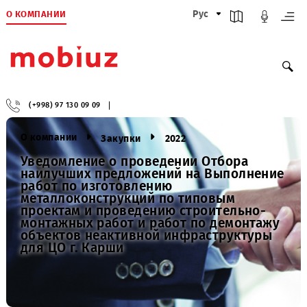
О КОМПАНИИ
Рус
(+998) 97 130 09 09
О компании
Закупки
2022
Уведомление о проведении Отбора
наилучших предложений на Выполнен
работ по изготовлению
металлоконструкций по типовым
проектам и проведению строительно-
монтажных работ и работ по демонтаж
объектов неактивной инфраструктуры
для ЦО г. Карши