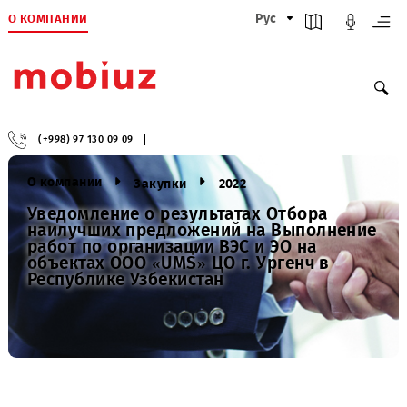
О КОМПАНИИ
Рус
(+998) 97 130 09 09
О компании
Закупки
2022
Уведомление о результатах Отбора
наилучших предложений на Выполнен
работ по организации ВЭС и ЭО на
объектах ООО «UMS» ЦО г. Ургенч в
Республике Узбекистан