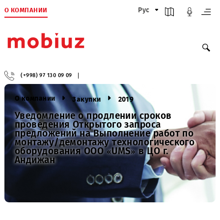
О КОМПАНИИ
Рус
(+998) 97 130 09 09
О компании
Закупки
2019
Уведомление о продлении сроков
проведения Открытого запроса
предложений на Выполнение работ по
монтажу/демонтажу технологического
оборудования ООО «UMS» в ЦО г.
Андижан