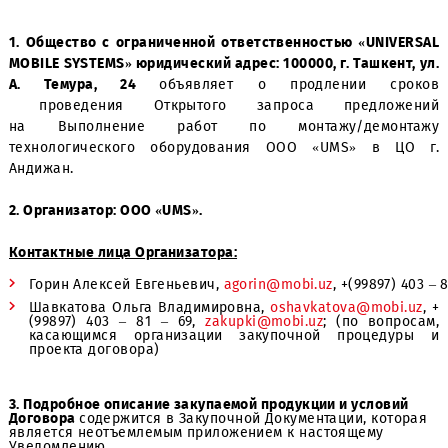
1. Общество с ограниченной ответственностью «UNIV
MOBILE SYSTEMS» юридический адрес: 100000, г. Ташкент
А. Темура, 24
объявляет о продлении ср
проведения Открытого запроса предлож
на Выполнение работ по монтажу/демон
технологического оборудования ООО «UMS» в Ц
Андижан.
2. Организатор: ООО «UMS».
Контактные лица Организатора:
Горин Алексей Евгеньевич,
agorin@mobi.uz
, +(99897
Шавкатова Ольга Владимировна,
oshavkatova@mobi
(99897) 403 – 81 – 69,
zakupki@mobi.uz
; (по вопр
касающимся организации закупочной процеду
проекта договора)