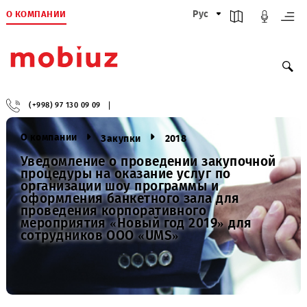
О КОМПАНИИ
Рус
(+998) 97 130 09 09
О компании
Закупки
2018
Уведомление о проведении закупочной
процедуры на оказание услуг по
организации шоу программы и
оформления банкетного зала для
проведения корпоративного
мероприятия «Новый год 2019» для
сотрудников ООО «UMS»