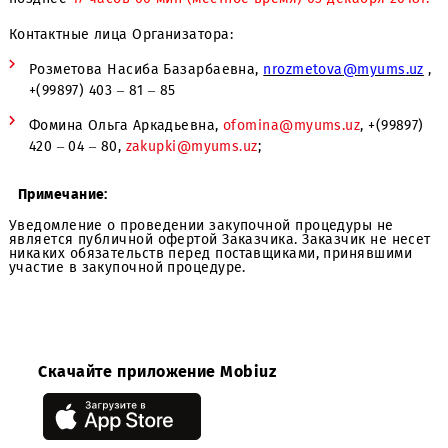
http://exarid.uzex.uz/ru/competitive/lot/9040578
Срок завершения приема предложений Участников: Не
позднее
17 часов 00 мин (местное время) 03 декабря 20
Контактные лица Организатора:
Розметова Насиба Базарбаевна,
nrozmetova
@
myum
+(99897) 403 – 81 – 85
Фомина Ольга Аркадьевна,
ofomina@myums.uz
, +(99
420 – 04 – 80,
zakupki@myums.uz
;
Примечание:
Уведомление о проведении закупочной процедуры не
является публичной офертой Заказчика. Заказчик не н
никаких обязательств перед поставщиками, принявши
участие в закупочной процедуре.