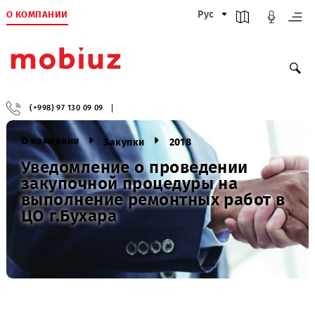
О КОМПАНИИ
Рус
(+998) 97 130 09 09
О компании
Закупки
2018
Уведомление о проведении
закупочной процедуры на
выполнение ремонтных работ 
ЦО г.Бухара