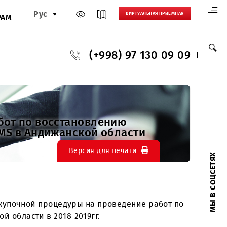
Рус
ВИРТУАЛЬНАЯ
И
ПАРТНЕРАМ
(+998) 97 130
ение работ по восстановлению
ъектов UMS в Андижанской области
Версия для печати
роведении закупочной процедуры на проведение ра