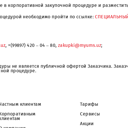
я АО, контейнеров и ограждений объектов UMS в А
частие в корпоративной закупочной процедуре и
ной процедурой необходимо пройти по ссылке:
СП
yums.uz
, +(99897) 420 – 04 – 80,
zakupki@myums.uz
роцедуры не является публичной офертой Заказчи
акупочной процедуре.