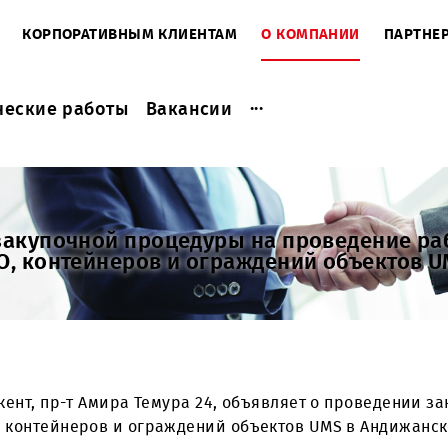
ЕНТАМ
КОРПОРАТИВНЫМ КЛИЕНТАМ
О КОМПАНИ
...
актические работы
Вакансии
ии закупочной процедуры на провед
я АО, контейнеров и ограждений об
. Ташкент, пр-т Амира Темура 24, объявляет о п