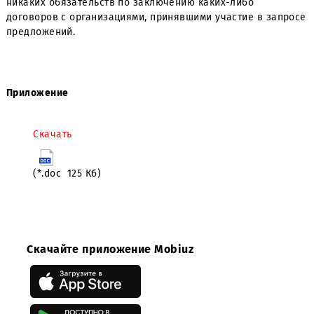
zakupki@myums.uz
,
в теме письма
обязательно
указать
«
Диагностика ДГУ/БГУ на объектах OOO «UMS»
»
.
Настоящее уведомление носит информационный харак
не является публичной офертой. ООО «UMS» не несет
никаких обязательств по заключению каких-либо
договоров с организациями, принявшими участие в за
предложений.
Приложение
Скачать
(*.doc 125 Кб)