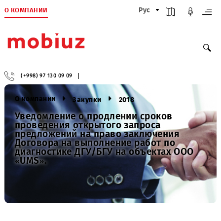
О КОМПАНИИ
Рус
(+998) 97 130 09 09
О компании
Закупки
2018
Уведомление о продлении сроков
проведения открытого запроса
предложений на право заключения
Договора на выполнение работ по
диагностике ДГУ/БГУ на объектах OOO
«UMS».