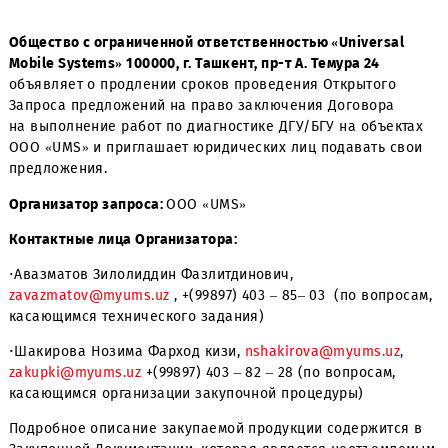
Общество с ограниченной ответственностью «Universa
Mobile Systems» 100000, г. Ташкент, пр-т А. Темура 24
объявляет о продлении сроков проведения Открытого
Запроса предложений на право заключения Договора
на выполнение работ по диагностике ДГУ/БГУ на объек
OOO «UMS» и приглашает юридических лиц подавать с
предложения.
Организатор запроса:
ООО «UMS»
Контактные лица Организатора:
·
Авазматов Зилолиддин Фазлитдинович,
zavazmatov@myums.uz
, +(99897) 403 – 85– 03 (по вопр
касающимся технического задания)
·
Шакирова Нозима Фарход кизи,
nshakirova@myums.uz